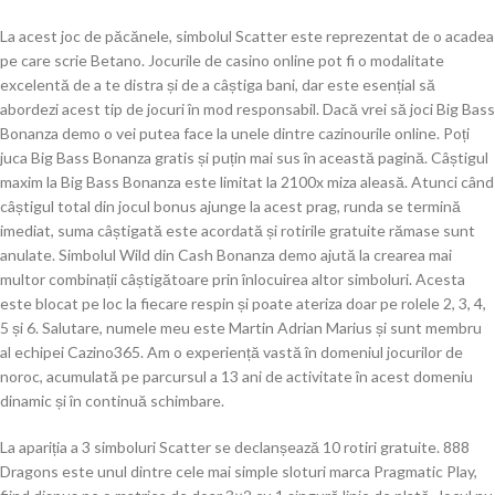
La acest joc de păcănele, simbolul Scatter este reprezentat de o acadea
pe care scrie Betano. Jocurile de casino online pot fi o modalitate
excelentă de a te distra și de a câștiga bani, dar este esențial să
abordezi acest tip de jocuri în mod responsabil. Dacă vrei să joci Big Bass
Bonanza demo o vei putea face la unele dintre cazinourile online. Poți
juca Big Bass Bonanza gratis și puțin mai sus în această pagină. Câștigul
maxim la Big Bass Bonanza este limitat la 2100x miza aleasă. Atunci când
câștigul total din jocul bonus ajunge la acest prag, runda se termină
imediat, suma câștigată este acordată și rotirile gratuite rămase sunt
anulate. Simbolul Wild din Cash Bonanza demo ajută la crearea mai
multor combinații câștigătoare prin înlocuirea altor simboluri. Acesta
este blocat pe loc la fiecare respin și poate ateriza doar pe rolele 2, 3, 4,
5 și 6. Salutare, numele meu este Martin Adrian Marius și sunt membru
al echipei Cazino365. Am o experiență vastă în domeniul jocurilor de
noroc, acumulată pe parcursul a 13 ani de activitate în acest domeniu
dinamic și în continuă schimbare.
La apariția a 3 simboluri Scatter se declanșează 10 rotiri gratuite. 888
Dragons este unul dintre cele mai simple sloturi marca Pragmatic Play,