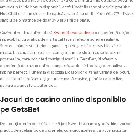
fiind dispus pe o matrice de doar 3×2 cu 1 singură linie de plată. Jocul nu
are niciun fel de bonus disponibil, astfel încât lipsesc și rotirile gratuite.
Hot Chilli este un slot cu tematică asiatică cu un RTP de 96.52%, dispus
simplu pe o matrice de doar 3×3 și 9 linii de plată.
Cazinoul nostru online oferă
Sweet Bonanza demo
o experiență de joc
impecabilă, cu grafică de înaltă calitate și efecte sonore realiste.
Suntem mândri să oferim o gamă largă de jocuri, inclusiv blackjack,
ruletă, baccarat și poker, precum și jocuri de sloturi cu jackpot-uri
progresive, care pot oferi câștiguri mari. La GetsBet, îți oferim o
experiență de cazino online completă, unde distracția și adrenalina se
îmbină perfect. Punem la dispoziția jucătorilor o gamă variată de jocuri,
de la sloturi captivante și jocuri de masă clasice, până la casino live,
pentru o atmosferă autentică.
Jocuri de casino online disponibile
pe GetsBet
De fapt îți oferim posibilitatea să joci Sweet Bonanza gratis, fiind vorba
practic de același joc de păcănele, cu exact aceleași caracteristici ca