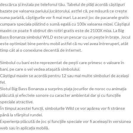
descărca și instala pe telefonul tău. Tabelul de plăți acordă câștiguri
bazate pe valoarea pariului jucătorului, astfel că, pe măsură ce crește
suma pariată, câștigurile vor fi mai mari. La acest joc de pacanele gratis
cumpara speciala plătind o sumă egală cu 100x valoarea mizei. Câștigul
maxim ce poate fi obținut din rotiri gratis este de 2100X miza. La Big
Bass Bonanza simbolul WILD este un pescar cu un pește în brațe. Jocul
este optimizat bine pentru mobil astfel că nu vei avea întreruperi, atât
timp cât ai o conexiune decentă de internet.
Simbolul cu bani este reprezentat de pești care primesc o valoare în
bani, pe care o vei vedea atașată simbolului.
Câștigul maxim se acordă pentru 12 sau mai multe simboluri de același
fel.
Slotul Big Bass Bonanza a surprins piața jocurilor de noroc cu animația
plăcută și efectele sonore cu caracter ambiental dar și cu funcțiile
speciale atractive.
În timpul acestei funcții, simbolurile Wild ce vor apărea vor fi strânse
până la sfârșitul rundei.
Experiența plăcută de joc și funcțiile speciale vor fi aceleași în versiunea
web sau în aplicația mobilă.