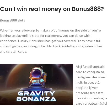
Can I win real money on Bonus888?
Bonuss888 slots
Whether you're looking to make a bit of money on the side or you're
looking to play online slots for real money, you can do so with
confidence. Luckily, Bonus888 has got you covered. They have a full
suite of games, including poker, blackjack, roulette, slots, video poker
and scratch cards.
Ai și funcții speciale,
care te vor ajuta să
câștigi mai des și mai
mult. În această
secțiune îți vom
prezenta trei astfel
de cazinouri online, la
care vei putea găsi și