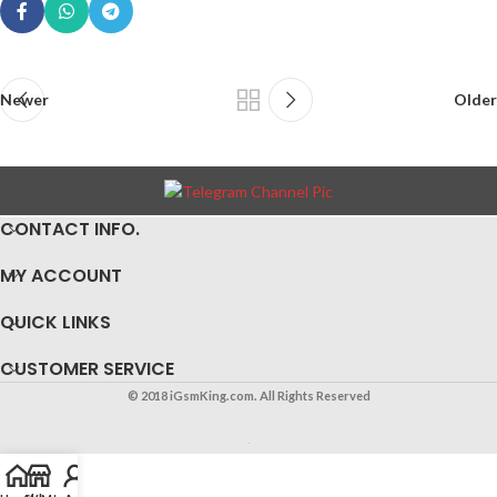
Newer
Older
CONTACT INFO.
MY ACCOUNT
QUICK LINKS
CUSTOMER SERVICE
© 2018 iGsmKing.com. All Rights Reserved