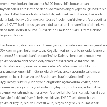
promosyon kodunu kullanarak %100 hoş geldin bonusundan
faydalanabilirsiniz. Böylece doğru adımla başlangıcı yapmak için harika bir
yoldur. 1xBet hakkında daha fazla bilgi edinmek ve bu bahisçi hakkında
daha fazla detay öğrenmek için 1xBet incelememizi okuyun. Göreceğiniz
gibi, 1XBET özel bonus şartları oldukça açıktır. Herhangi bir şüpheniz ve
daha fazla sorunuz olursa, “Destek” bölümünden 1XBET temsilcisine
başvurabilirsiniz.
Her bonusun, alınmasından itibaren yedi gün içinde karşılanması gereken
35x çevrim şartı bulunmaktadır. Koşullar yerine getirilene kadar bonusu
sadece $7 artışlarla bahis yapabilirsiniz. Daha geleneksel depozito ve
çekim yöntemlerini tercih ediyorsanız Mastercard ve Interac’ı da
kullanabilirsiniz. Çekim yaparken sadece Visa’nın mevcut olduğunu
unutmamak önemlidir. “Genel olarak, iyidir, ancak üzerinde çalışılması
gereken bazı alanlar vardır. Uygulamamı bugün güncelledim ve
uygulamayı sürekli yükleniyor olduğundan açamıyorum. Ayrıca, nakit
çekme ve para yatırma yöntemlerini iyileştirin, çünkü küçük bir miktar
çekmek ve yatırmak günler alıyor.” Güncel bilgiler için ‘Kanada Yasal Spor
Bahisleri’ takibimizi yer imlerinize ekleyin. 1XBET’teki depozito ve
çekimler uygun, hızlı ve ücretsiz olup, birçok seçenek sunulmaktadır.