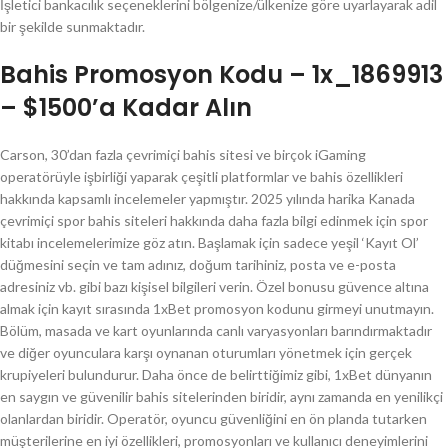
İşletici bankacılık seçeneklerini bölgenize/ülkenize göre uyarlayarak adil
bir şekilde sunmaktadır.
Bahis Promosyon Kodu – 1x_1869913
– $1500’a Kadar Alın
Carson, 30’dan fazla çevrimiçi bahis sitesi ve birçok iGaming
operatörüyle işbirliği yaparak çeşitli platformlar ve bahis özellikleri
hakkında kapsamlı incelemeler yapmıştır. 2025 yılında harika Kanada
çevrimiçi spor bahis siteleri hakkında daha fazla bilgi edinmek için spor
kitabı incelemelerimize göz atın. Başlamak için sadece yeşil ‘Kayıt Ol’
düğmesini seçin ve tam adınız, doğum tarihiniz, posta ve e-posta
adresiniz vb. gibi bazı kişisel bilgileri verin. Özel bonusu güvence altına
almak için kayıt sırasında 1xBet promosyon kodunu girmeyi unutmayın.
Bölüm, masada ve kart oyunlarında canlı varyasyonları barındırmaktadır
ve diğer oyunculara karşı oynanan oturumları yönetmek için gerçek
krupiyeleri bulundurur. Daha önce de belirttiğimiz gibi, 1xBet dünyanın
en saygın ve güvenilir bahis sitelerinden biridir, aynı zamanda en yenilikçi
olanlardan biridir. Operatör, oyuncu güvenliğini en ön planda tutarken
müşterilerine en iyi özellikleri, promosyonları ve kullanıcı deneyimlerini