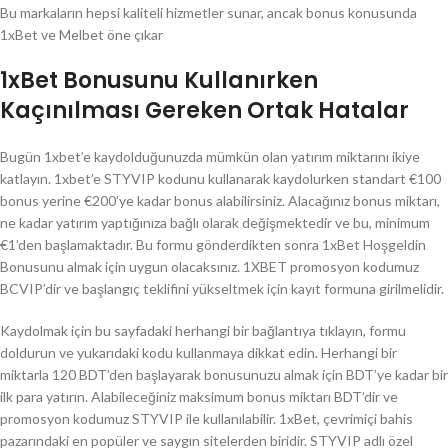
Bu markaların hepsi kaliteli hizmetler sunar, ancak bonus konusunda
1xBet ve Melbet öne çıkar
1xBet Bonusunu Kullanırken
Kaçınılması Gereken Ortak Hatalar
Bugün 1xbet’e kaydolduğunuzda mümkün olan yatırım miktarını ikiye
katlayın. 1xbet’e STYVIP kodunu kullanarak kaydolurken standart €100
bonus yerine €200’ye kadar bonus alabilirsiniz. Alacağınız bonus miktarı,
ne kadar yatırım yaptığınıza bağlı olarak değişmektedir ve bu, minimum
€1’den başlamaktadır. Bu formu gönderdikten sonra 1xBet Hoşgeldin
Bonusunu almak için uygun olacaksınız. 1XBET promosyon kodumuz
BCVIP’dir ve başlangıç teklifini yükseltmek için kayıt formuna girilmelidir.
Kaydolmak için bu sayfadaki herhangi bir bağlantıya tıklayın, formu
doldurun ve yukarıdaki kodu kullanmaya dikkat edin. Herhangi bir
miktarla 120 BDT’den başlayarak bonusunuzu almak için BDT’ye kadar bir
ilk para yatırın. Alabileceğiniz maksimum bonus miktarı BDT’dir ve
promosyon kodumuz STYVIP ile kullanılabilir. 1xBet, çevrimiçi bahis
pazarındaki en popüler ve saygın sitelerden biridir. STYVIP adlı özel