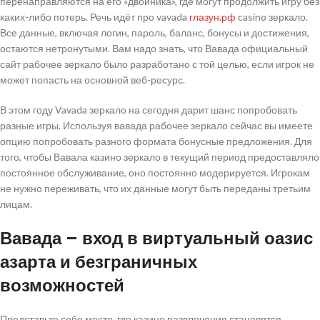
перенаправляются на его «двойника», где могут продолжить игру без
каких-либо потерь. Речь идёт про vavada
глазун.рф
casino зеркало.
Все данные, включая логин, пароль, баланс, бонусы и достижения,
остаются нетронутыми. Вам надо знать, что Вавада официальный
сайт рабочее зеркало было разработано с той целью, если игрок не
может попасть на основной веб-ресурс.
В этом году Vavada зеркало на сегодня дарит шанс попробовать
разные игры. Используя вавада рабочее зеркало сейчас вы имеете
опцию попробовать разного формата бонусные предложения. Для
того, чтобы Вавала казино зеркало в текущий период предоставляло
постоянное обслуживание, оно постоянно модерируется. Игрокам
не нужно переживать, что их данные могут быть переданы третьим
лицам.
Вавада – вход в виртуальный оазис
азарта и безграничных
возможностей
Представьте себе место, где казино развлечения становятся