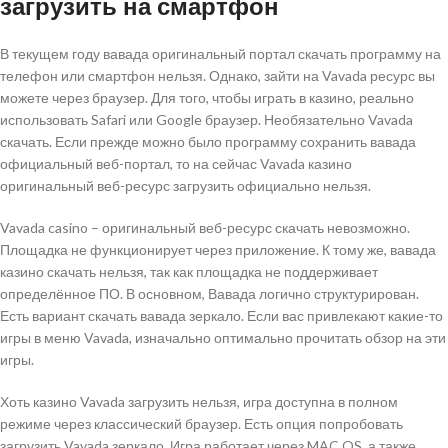
загрузить на смартфон
В текущем году вавада оригинальный портал скачать программу на
телефон или смартфон нельзя. Однако, зайти на Vavada ресурс вы
можете через браузер. Для того, чтобы играть в казино, реально
использовать Safari или Google браузер. Необязательно Vavada
скачать. Если прежде можно было программу сохранить вавада
официальный веб-портал, то на сейчас Vavada казино
оригинальный веб-ресурс загрузить официально нельзя.
Vavada casino – оригинальный веб-ресурс скачать невозможно.
Площадка не функционирует через приложение. К тому же, вавада
казино скачать нельзя, так как площадка не поддерживает
определённое ПО. В основном, Вавада логично структурирован.
Есть вариант скачать вавада зеркало. Если вас привлекают какие-то
игры в меню Vavada, изначально оптимально прочитать обзор на эти
игры.
Хоть казино Vavada загрузить нельзя, игра доступна в полном
режиме через классический браузер. Есть опция попробовать
загрузить Vavada зеркало. Игра работает через MAC OS, а также