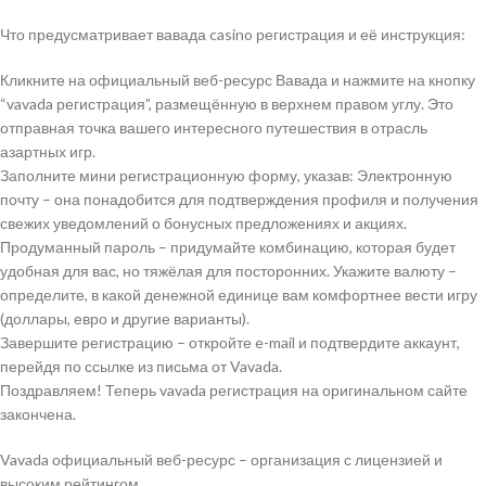
Что предусматривает вавада casino регистрация и её инструкция:
Кликните на официальный веб-ресурс Вавада и нажмите на кнопку
“vavada регистрация”, размещённую в верхнем правом углу. Это
отправная точка вашего интересного путешествия в отрасль
азартных игр.
Заполните мини регистрационную форму, указав: Электронную
почту – она понадобится для подтверждения профиля и получения
свежих уведомлений о бонусных предложениях и акциях.
Продуманный пароль – придумайте комбинацию, которая будет
удобная для вас, но тяжёлая для посторонних. Укажите валюту –
определите, в какой денежной единице вам комфортнее вести игру
(доллары, евро и другие варианты).
Завершите регистрацию – откройте e-mail и подтвердите аккаунт,
перейдя по ссылке из письма от Vavada.
Поздравляем! Теперь vavada регистрация на оригинальном сайте
закончена.
Vavada официальный веб-ресурс – организация с лицензией и
высоким рейтингом