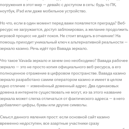
погружения в этот мир — девайс с доступом в сеть: будь то ПК,
ноутбук, iPad или даже мобильное устройство.
Но что, если в один момент перед вами появляется преграда? Веб-
ресурс не загружается, доступ заблокирован, а желание продолжить
игровой процесс не даёт покоя. Не стоит впадать в отчаяние! На
помощь приходит уникальный ключ к альтернативной реальности —
зеркало казино. Речь идёт про Вавада зеркало.
Что такое Vavada зеркало и зачем оно необходимо? Вавада рабочее
зеркало — это не просто копия официального веб-ресурса, а его
полноценное отражение в цифровом пространстве. Вавада казино
зеркало разработано самим оператором казино и имеет в целом
одно отличие — изменённый доменный адрес. Два одинаковых
домена в интернете существовать не могут, из-за этого название
зеркала может слегка отличаться от фактического адреса — в него
добавляют цифры, буквы или другие символы.
Смысл данного явления прост: если основной сайт казино
временно недоступен, все азартные участники сразу