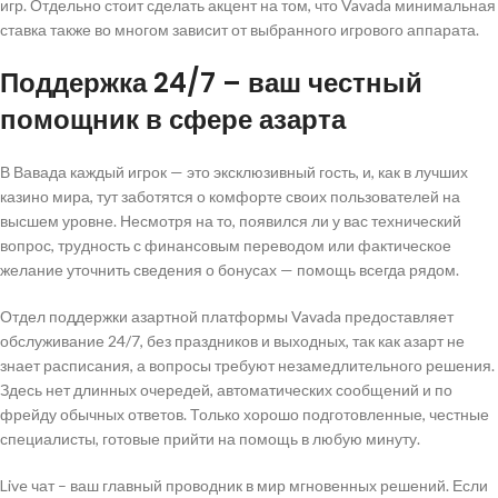
игр. Отдельно стоит сделать акцент на том, что Vavada минимальная
ставка также во многом зависит от выбранного игрового аппарата.
Поддержка 24/7 – ваш честный
помощник в сфере азарта
В Вавада каждый игрок — это эксклюзивный гость, и, как в лучших
казино мира, тут заботятся о комфорте своих пользователей на
высшем уровне. Несмотря на то, появился ли у вас технический
вопрос, трудность с финансовым переводом или фактическое
желание уточнить сведения о бонусах — помощь всегда рядом.
Отдел поддержки азартной платформы Vavada предоставляет
обслуживание 24/7, без праздников и выходных, так как азарт не
знает расписания, а вопросы требуют незамедлительного решения.
Здесь нет длинных очередей, автоматических сообщений и по
фрейду обычных ответов. Только хорошо подготовленные, честные
специалисты, готовые прийти на помощь в любую минуту.
Live чат – ваш главный проводник в мир мгновенных решений. Если