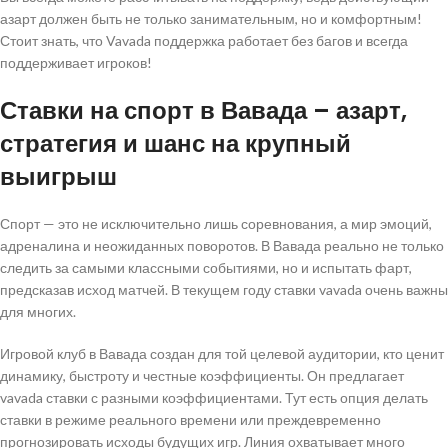
азарт должен быть не только занимательным, но и комфортным!
Стоит знать, что Vavada поддержка работает без багов и всегда
поддерживает игроков!
Ставки на спорт в Вавада – азарт,
стратегия и шанс на крупный
выигрыш
Спорт — это не исключительно лишь соревнования, а мир эмоций,
адреналина и неожиданных поворотов. В Вавада реально не только
следить за самыми классными событиями, но и испытать фарт,
предсказав исход матчей. В текущем году ставки vavada очень важны
для многих.
Игровой клуб в Вавада создан для той целевой аудитории, кто ценит
динамику, быстроту и честные коэффициенты. Он предлагает
vavada ставки с разными коэффициентами. Тут есть опция делать
ставки в режиме реального времени или преждевременно
прогнозировать исходы будущих игр. Линия охватывает много