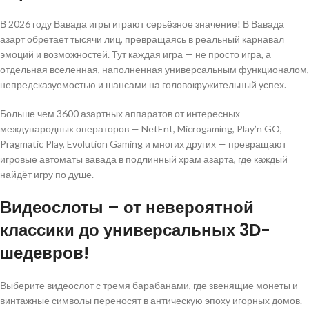
В 2026 году Вавада игры играют серьёзное значение! В Вавада
азарт обретает тысячи лиц, превращаясь в реальный карнавал
эмоций и возможностей. Тут каждая игра — не просто игра, а
отдельная вселенная, наполненная универсальным функционалом,
непредсказуемостью и шансами на головокружительный успех.
Больше чем 3600 азартных аппаратов от интересных
международных операторов — NetEnt, Microgaming, Play’n GO,
Pragmatic Play, Evolution Gaming и многих других — превращают
игровые автоматы вавада в подлинный храм азарта, где каждый
найдёт игру по душе.
Видеослоты – от невероятной
классики до универсальных 3D-
шедевров!
Выберите видеослот с тремя барабанами, где звенящие монеты и
винтажные символы переносят в антическую эпоху игорных домов.