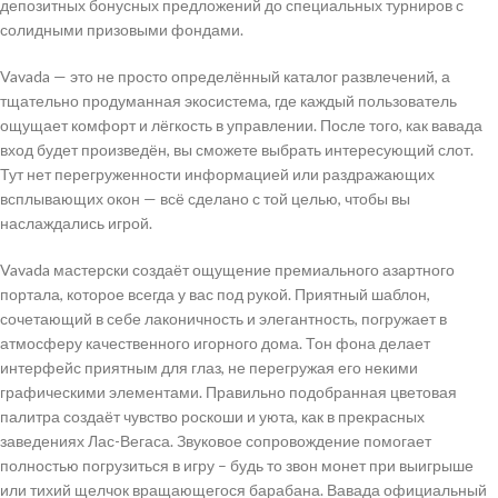
депозитных бонусных предложений до специальных турниров с
солидными призовыми фондами.
Vavada — это не просто определённый каталог развлечений, а
тщательно продуманная экосистема, где каждый пользователь
ощущает комфорт и лёгкость в управлении. После того, как вавада
вход будет произведён, вы сможете выбрать интересующий слот.
Тут нет перегруженности информацией или раздражающих
всплывающих окон — всё сделано с той целью, чтобы вы
наслаждались игрой.
Vavada мастерски создаёт ощущение премиального азартного
портала, которое всегда у вас под рукой. Приятный шаблон,
сочетающий в себе лаконичность и элегантность, погружает в
атмосферу качественного игорного дома. Тон фона делает
интерфейс приятным для глаз, не перегружая его некими
графическими элементами. Правильно подобранная цветовая
палитра создаёт чувство роскоши и уюта, как в прекрасных
заведениях Лас-Вегаса. Звуковое сопровождение помогает
полностью погрузиться в игру – будь то звон монет при выигрыше
или тихий щелчок вращающегося барабана. Вавада официальный