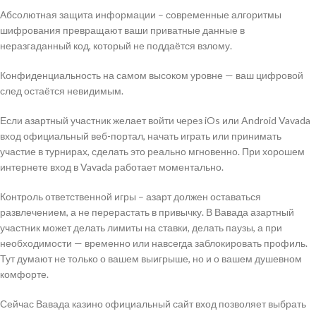
Абсолютная защита информации – современные алгоритмы
шифрования превращают ваши приватные данные в
неразгаданный код, который не поддаётся взлому.
Конфиденциальность на самом высоком уровне — ваш цифровой
след остаётся невидимым.
Если азартный участник желает войти через iOs или Android Vavada
вход официальный веб-портал, начать играть или принимать
участие в турнирах, сделать это реально мгновенно. При хорошем
интернете вход в Vavada работает моментально.
Контроль ответственной игры – азарт должен оставаться
развлечением, а не перерастать в привычку. В Вавада азартный
участник может делать лимиты на ставки, делать паузы, а при
необходимости — временно или навсегда заблокировать профиль.
Тут думают не только о вашем выигрыше, но и о вашем душевном
комфорте.
Сейчас Вавада казино официальный сайт вход позволяет выбрать