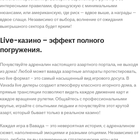
интересными правилами, французскую с минимальными
нюансами, или американскую, где риск — вдвое выше, а награды —
вдвое слаще. Независимо от выбора, волнение от ожидания
выигрышного сектора будет ярким!
Live-казино – эффект полного
погружения.
Почувствуйте адреналин настоящего азартного портала, не выходя
из дома! Любой может вавада азартные аппараты протестировать,
но live формат – это самый насыщенный вид игрового досуга. В
Vavada live дилеры создают атмосферу классного игорного дома, а
прямые трансляции позволяют видеть каждое движение карт и
каждое вращение рулетки. Общайтесь с профессиональными
крупье, играйте с опытными людьми и почувствуйте этот крутой
азарт, который бывает только в реальном казино!
Каждая игра в Вавада — это невероятная история, с адреналином
сюжет, наполненный эмоциями и разными опциями. Независимо от
того, любите ли вы размеренные стратегические игры или