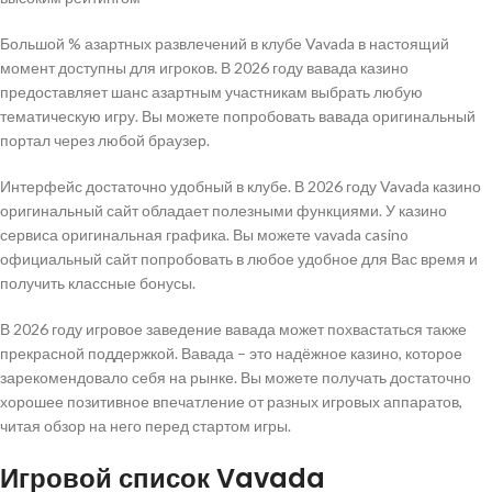
Большой % азартных развлечений в клубе Vavada в настоящий
момент доступны для игроков. В 2026 году вавада казино
предоставляет шанс азартным участникам выбрать любую
тематическую игру. Вы можете попробовать вавада оригинальный
портал через любой браузер.
Интерфейс достаточно удобный в клубе. В 2026 году Vavada казино
оригинальный сайт обладает полезными функциями. У казино
сервиса оригинальная графика. Вы можете vavada casino
официальный сайт попробовать в любое удобное для Вас время и
получить классные бонусы.
В 2026 году игровое заведение вавада может похвастаться также
прекрасной поддержкой. Вавада – это надёжное казино, которое
зарекомендовало себя на рынке. Вы можете получать достаточно
хорошее позитивное впечатление от разных игровых аппаратов,
читая обзор на него перед стартом игры.
Игровой список Vavada