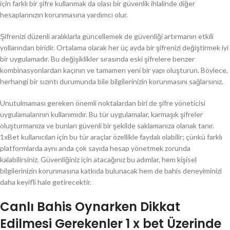
için farklı bir şifre kullanmak da olası bir güvenlik ihlalinde diğer
hesaplarınızın korunmasına yardımcı olur.
Şifrenizi düzenli aralıklarla güncellemek de güvenliği artırmanın etkili
yollarından biridir. Ortalama olarak her üç ayda bir şifrenizi değiştirmek iyi
bir uygulamadır. Bu değişiklikler sırasında eski şifrelere benzer
kombinasyonlardan kaçının ve tamamen yeni bir yapı oluşturun. Böylece,
herhangi bir sızıntı durumunda bile bilgilerinizin korunmasını sağlarsınız.
Unutulmaması gereken önemli noktalardan biri de şifre yöneticisi
uygulamalarının kullanımıdır. Bu tür uygulamalar, karmaşık şifreler
oluşturmanıza ve bunları güvenli bir şekilde saklamanıza olanak tanır.
1xBet kullanıcıları için bu tür araçlar özellikle faydalı olabilir; çünkü farklı
platformlarda aynı anda çok sayıda hesap yönetmek zorunda
kalabilirsiniz. Güvenliğiniz için atacağınız bu adımlar, hem kişisel
bilgilerinizin korunmasına katkıda bulunacak hem de bahis deneyiminizi
daha keyifli hale getirecektir.
Canlı Bahis Oynarken Dikkat
Edilmesi Gerekenler 1 x bet Üzerinde