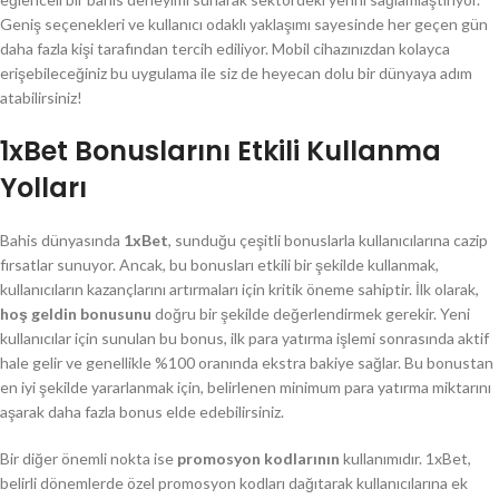
Geniş seçenekleri ve kullanıcı odaklı yaklaşımı sayesinde her geçen gün
daha fazla kişi tarafından tercih ediliyor. Mobil cihazınızdan kolayca
erişebileceğiniz bu uygulama ile siz de heyecan dolu bir dünyaya adım
atabilirsiniz!
1xBet Bonuslarını Etkili Kullanma
Yolları
Bahis dünyasında
1xBet
, sunduğu çeşitli bonuslarla kullanıcılarına cazip
fırsatlar sunuyor. Ancak, bu bonusları etkili bir şekilde kullanmak,
kullanıcıların kazançlarını artırmaları için kritik öneme sahiptir. İlk olarak,
hoş geldin bonusunu
doğru bir şekilde değerlendirmek gerekir. Yeni
kullanıcılar için sunulan bu bonus, ilk para yatırma işlemi sonrasında aktif
hale gelir ve genellikle %100 oranında ekstra bakiye sağlar. Bu bonustan
en iyi şekilde yararlanmak için, belirlenen minimum para yatırma miktarını
aşarak daha fazla bonus elde edebilirsiniz.
Bir diğer önemli nokta ise
promosyon kodlarının
kullanımıdır. 1xBet,
belirli dönemlerde özel promosyon kodları dağıtarak kullanıcılarına ek