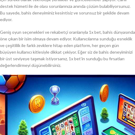
destek hizmeti ile de olası sorunlarınıza anında çözüm bulabiliyorsunuz.
Bu sayede, bahis deneyiminiz kesintisiz ve sorunsuz bir şekilde devam
ediyor.
Geniş oyun seçenekleri ve rekabetçi oranlarıyla 1x bet, bahis dünyasında
öne çıkan bir isim olmaya devam ediyor. Kullanıcılarına sunduğu esneklik
ve çeşitlilik ile farklı zevklere hitap eden platform, her geçen gün
büyüyen kullanıcı kitlesiyle dikkat çekiyor. Eğer siz de bahis deneyiminizi
bir üst seviyeye taşımak istiyorsanız, 1x bet’in sunduğu bu fırsatları
değerlendirmeyi düşünebilirsiniz.