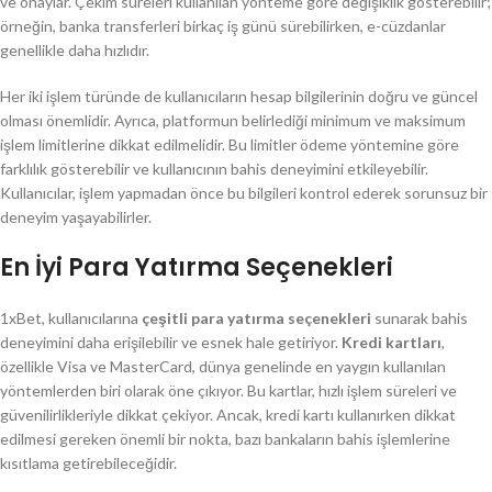
ve onaylar. Çekim süreleri kullanılan yönteme göre değişiklik gösterebilir;
örneğin, banka transferleri birkaç iş günü sürebilirken, e-cüzdanlar
genellikle daha hızlıdır.
Her iki işlem türünde de kullanıcıların hesap bilgilerinin doğru ve güncel
olması önemlidir. Ayrıca, platformun belirlediği minimum ve maksimum
işlem limitlerine dikkat edilmelidir. Bu limitler ödeme yöntemine göre
farklılık gösterebilir ve kullanıcının bahis deneyimini etkileyebilir.
Kullanıcılar, işlem yapmadan önce bu bilgileri kontrol ederek sorunsuz bir
deneyim yaşayabilirler.
En İyi Para Yatırma Seçenekleri
1xBet, kullanıcılarına
çeşitli para yatırma seçenekleri
sunarak bahis
deneyimini daha erişilebilir ve esnek hale getiriyor.
Kredi kartları
,
özellikle Visa ve MasterCard, dünya genelinde en yaygın kullanılan
yöntemlerden biri olarak öne çıkıyor. Bu kartlar, hızlı işlem süreleri ve
güvenilirlikleriyle dikkat çekiyor. Ancak, kredi kartı kullanırken dikkat
edilmesi gereken önemli bir nokta, bazı bankaların bahis işlemlerine
kısıtlama getirebileceğidir.