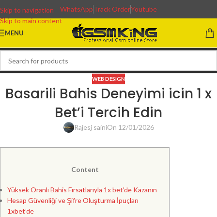
WhatsApp
Track Order
Youtube
Skip to navigation
Skip to main content
MENU
WEB DESIGN
Basarili Bahis Deneyimi icin 1 x
Bet’i Tercih Edin
Rajesj saini
On 12/01/2026
Content
Yüksek Oranlı Bahis Fırsatlarıyla 1x bet’de Kazanın
Hesap Güvenliği ve Şifre Oluşturma İpuçları
1xbet’de