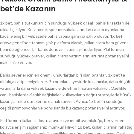
bet’de Kazanın
1x bet, bahis tutkunları için sunduğu
yüksek oranlı bahis fırsatları
ile
dikkat çekiyor. Kullanıcılar, spor müsabakalarından casino oyunlarına
kadar geniş bir yelpazede bahis yapma şansına sahip oluyor.
1x bet
,
dünya genelinde tanınmış bir platform olarak, kullanıcılara hem güvenli
hem de eğlenceli bir bahis deneyimi sunmayı hedefliyor. Platformun
sunduğu yüksek oranlar, kullanıcıların yatırımlarını artırma potansiyelini
maksimize ediyor.
Bahis severler için en önemli unsurlardan biri olan
oranlar
, 1x bet’te
oldukça cazip seviyelerde. Bu oranlar sayesinde kullanıcılar, daha düşük
yatırımlarla daha yüksek kazanç elde etme fırsatını yakalıyor. Özellikle
canlı bahislerdeki anlık değişimler, kullanıcıların doğru stratejilerle büyük
kazançlar elde etmelerine olanak tanıyor. Ayrıca, 1x bet’in sunduğu
çeşitli promosyonlar ve bonuslar da bu kazanç potansiyelini artırıyor.
Platformun kullanıcı dostu arayüzü ve mobil uyumluluğu, her yerden
kolayca erişim sağlamanızı mümkün kılıyor.
1x bet
, kullanıcılarının rahatlığı
için sürekli olarak teknolojik yenilikler ve güncellemeler yapıyor. Canlı