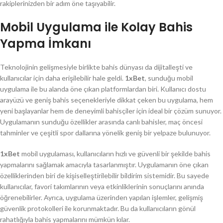
rakiplerinizden bir adım öne taşıyabilir.
Mobil Uygulama ile Kolay Bahis
Yapma İmkanı
Teknolojinin gelişmesiyle birlikte bahis dünyası da dijitalleşti ve
kullanıcılar için daha erişilebilir hale geldi.
1xBet
, sunduğu mobil
uygulama ile bu alanda öne çıkan platformlardan biri. Kullanıcı dostu
arayüzü ve geniş bahis seçenekleriyle dikkat çeken bu uygulama, hem
yeni başlayanlar hem de deneyimli bahisçiler için ideal bir çözüm sunuyor.
Uygulamanın sunduğu özellikler arasında canlı bahisler, maç öncesi
tahminler ve çeşitli spor dallarına yönelik geniş bir yelpaze bulunuyor.
1xBet
mobil uygulaması, kullanıcıların hızlı ve güvenli bir şekilde bahis
yapmalarını sağlamak amacıyla tasarlanmıştır. Uygulamanın öne çıkan
özelliklerinden biri de kişiselleştirilebilir bildirim sistemidir. Bu sayede
kullanıcılar, favori takımlarının veya etkinliklerinin sonuçlarını anında
öğrenebilirler. Ayrıca, uygulama üzerinden yapılan işlemler, gelişmiş
güvenlik protokolleri ile korunmaktadır. Bu da kullanıcıların gönül
rahatlığıyla bahis yapmalarını mümkün kılar.