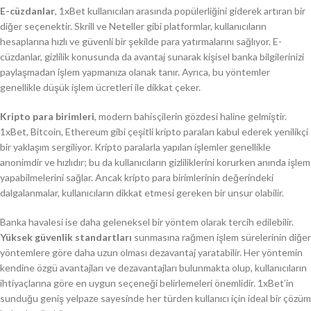
E-cüzdanlar
, 1xBet kullanıcıları arasında popülerliğini giderek artıran bir
diğer seçenektir. Skrill ve Neteller gibi platformlar, kullanıcıların
hesaplarına hızlı ve güvenli bir şekilde para yatırmalarını sağlıyor. E-
cüzdanlar, gizlilik konusunda da avantaj sunarak kişisel banka bilgilerinizi
paylaşmadan işlem yapmanıza olanak tanır. Ayrıca, bu yöntemler
genellikle düşük işlem ücretleri ile dikkat çeker.
Kripto para birimleri
, modern bahisçilerin gözdesi haline gelmiştir.
1xBet, Bitcoin, Ethereum gibi çeşitli kripto paraları kabul ederek yenilikçi
bir yaklaşım sergiliyor. Kripto paralarla yapılan işlemler genellikle
anonimdir ve hızlıdır; bu da kullanıcıların gizliliklerini korurken anında işlem
yapabilmelerini sağlar. Ancak kripto para birimlerinin değerindeki
dalgalanmalar, kullanıcıların dikkat etmesi gereken bir unsur olabilir.
Banka havalesi ise daha geleneksel bir yöntem olarak tercih edilebilir.
Yüksek güvenlik standartları
sunmasına rağmen işlem sürelerinin diğer
yöntemlere göre daha uzun olması dezavantaj yaratabilir. Her yöntemin
kendine özgü avantajları ve dezavantajları bulunmakta olup, kullanıcıların
ihtiyaçlarına göre en uygun seçeneği belirlemeleri önemlidir. 1xBet’in
sunduğu geniş yelpaze sayesinde her türden kullanıcı için ideal bir çözüm