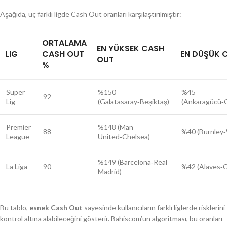
Aşağıda, üç farklı ligde Cash Out oranları karşılaştırılmıştır:
ORTALAMA
EN YÜKSEK CASH
LIG
CASH OUT
EN DÜŞÜK 
OUT
%
Süper
%150
%45
92
Lig
(Galatasaray‑Beşiktaş)
(Ankaragücü‑G
Premier
%148 (Man
88
%40 (Burnley
League
United‑Chelsea)
%149 (Barcelona‑Real
La Liga
90
%42 (Alaves‑C
Madrid)
Bu tablo,
esnek Cash Out
sayesinde kullanıcıların farklı liglerde risklerini
kontrol altına alabileceğini gösterir. Bahiscom’un algoritması, bu oranları