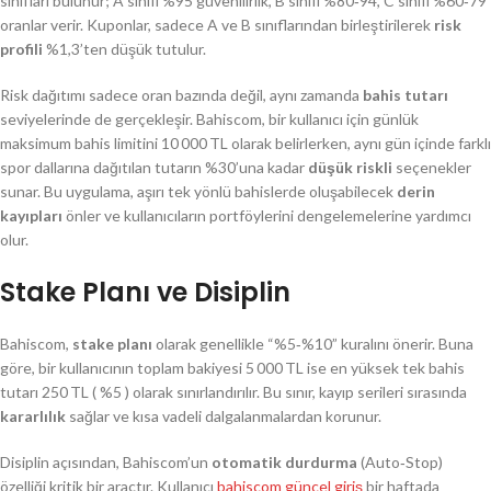
sınıfları bulunur; A sınıfı %95 güvenilirlik, B sınıfı %80‑94, C sınıfı %60‑79
oranlar verir. Kuponlar, sadece A ve B sınıflarından birleştirilerek
risk
profili
%1,3’ten düşük tutulur.
Risk dağıtımı sadece oran bazında değil, aynı zamanda
bahis tutarı
seviyelerinde de gerçekleşir. Bahiscom, bir kullanıcı için günlük
maksimum bahis limitini 10 000 TL olarak belirlerken, aynı gün içinde farklı
spor dallarına dağıtılan tutarın %30’una kadar
düşük riskli
seçenekler
sunar. Bu uygulama, aşırı tek yönlü bahislerde oluşabilecek
derin
kayıpları
önler ve kullanıcıların portföylerini dengelemelerine yardımcı
olur.
Stake Planı ve Disiplin
Bahiscom,
stake planı
olarak genellikle “%5‑%10” kuralını önerir. Buna
göre, bir kullanıcının toplam bakiyesi 5 000 TL ise en yüksek tek bahis
tutarı 250 TL ( %5 ) olarak sınırlandırılır. Bu sınır, kayıp serileri sırasında
kararlılık
sağlar ve kısa vadeli dalgalanmalardan korunur.
Disiplin açısından, Bahiscom’un
otomatik durdurma
(Auto‑Stop)
özelliği kritik bir araçtır. Kullanıcı
bahiscom güncel giriş
bir haftada