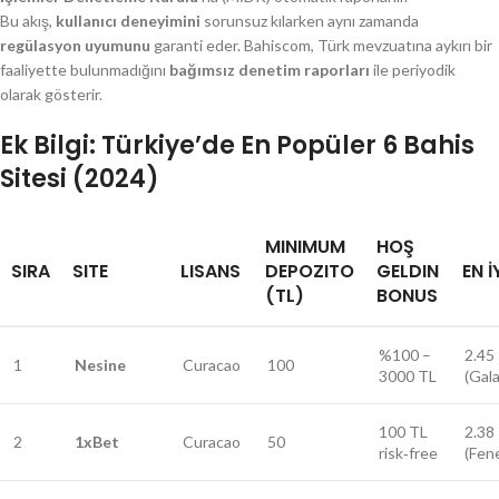
Bu akış,
kullanıcı deneyimini
sorunsuz kılarken aynı zamanda
regülasyon uyumunu
garanti eder. Bahiscom, Türk mevzuatına aykırı bir
faaliyette bulunmadığını
bağımsız denetim raporları
ile periyodik
olarak gösterir.
Ek Bilgi: Türkiye’de En Popüler 6 Bahis
Sitesi (2024)
MINIMUM
HOŞ
SIRA
SITE
LISANS
DEPOZITO
GELDIN
EN 
(TL)
BONUS
%100 –
2.45
1
Nesine
Curacao
100
3000 TL
(Gal
100 TL
2.38
2
1xBet
Curacao
50
risk‑free
(Fen