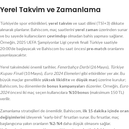
Yerel Takvim ve Zamanlama
Türkiye’de spor etkinlikleri,
yerel takvim
ve saat dilimi (TSİ+3) dikkate
alınarak planlanır. Bahiscom, maç saatlerini
yerel zaman
üzerinden sunar
ve bu sayede kullanıcıların
çevrimdışı
olmadan bahis yapması sağlanır.
Örneğin, 2025 UEFA Şampiyonlar Ligi çeyrek finali Türkiye saatiyle
20:00’de başlayacak ve Bahiscom bu saat öncesi
pre‑match
oranlarını
yayınlayacaktır.
Yerel takvimdeki önemli tarihler,
Fenerbahçe Derbi
(26 Mayıs),
Türkiye
Kupası Finali
(10 Mayıs),
Euro 2024 Elemeleri
gibi etkinlikler yer alır. Bu
büyük maçlar genellikle
yüksek likidite
ve
düşük marj
üzerine kurulur;
Bahiscom, bu dönemlerde
bonus kampanyaları
düzenler. Örneğin,
Euro
2024
öncesi iki maç seçen kullanıcılara
%10 bonus
(maksimum 150 TL)
verilir.
Zamanlama stratejileri de önemlidir. Bahiscom,
ilk 15 dakika içinde oran
değişimlerini
izleyerek “early‑bird” fırsatları sunar. Bu fırsatlar, maç
başlangıcına yakın oranların
%2‑%4
daha düşük olmasını sağlar.