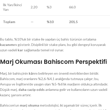
İlk Yarı/İkinci
2.20
%3
66.0
Yarı
Toplam
—
%10
201.5
Bu tablo, %10’luk bir stake ile yapılan üç bahis türünün ortalama
kazanım
ını gösterir. Disiplinli bir stake planı, bu gibi dengeyi koruyarak
uzun vadeli
kar
sağlamada temel rol oynar.
Marj Okuması Bahiscom Perspektifi
Marj, bir bahisçinin
kâr
ını belirleyen en önemli metriklerden biridir.
Bahiscom, marj oranlarını %2,6‑%4,1 aralığında tutmaya çalışır; bu,
Avrupa ve İngiltere’de yaygın olan %5‑%6’lık marjların oldukça altındadır.
Düşük marj,
daha cazip odds
anlamına gelir ve kullanıcıların uzun vadeli
kazanç şansını artırır.
Bahiscom’un
marj okuma
metodolojisi, iki aşamalı bir süreç içerir. İlk