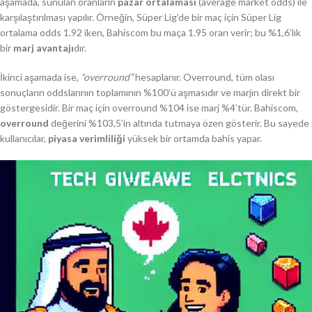
aşamada, sunulan oranların
pazar ortalaması
(average market odds) ile
karşılaştırılması yapılır. Örneğin, Süper Lig’de bir maç için Süper Lig
ortalama odds 1.92 iken, Bahiscom bu maça 1.95 oran verir; bu %1,6’lık
bir
marj avantajı
dır.
İkinci aşamada ise,
“overround”
hesaplanır. Overround, tüm olası
sonuçların oddslarının toplamının %100’ü aşmasıdır ve marjın direkt bir
göstergesidir. Bir maç için overround %104 ise marj %4’tür. Bahiscom,
overround
değerini %103,5’in altında tutmaya özen gösterir. Bu sayede
kullanıcılar,
piyasa verimliliği
yüksek bir ortamda bahis yapar.