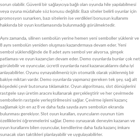
sorun olabilir. Güvenli bir sağlayıcıya bağlı olan oyunda hile yapılabilmesi
veya oyuna müdahale söz konusu değildir. Bazı siteler belirli oyunlar için
promosyon sunarken, bazı sitelerin ise verdikleri bonusun kullanımı
hakkında bir oyun kısıtlamasında bulunmadığı görülmektedir.
Aynı zamanda, silinen sembolün yerine hemen yeni semboller yüklenir ve
8 aynı sembolün yeniden oluşması kazandırmaya devam eder. Yeni
sembol yüklendiğinde de 8 adet aynı sembol yer alıyorsa, şimşek
patlaması ve oyun kazançları devam eder. Demo oyunlarda bunlar çok net
görülebilir ve oyuncular, ücretli oyunlarda nasıl kazanacaklarını daha iyi
anlayabilirler. Oyunu oynayabilmeniz için otomatik olarak yüklenmiş bir
bakiye miktarı vardır. Demo oyunlarda yapmanız gereken tek şey, sağ alt
köşedeki çevir butonuna tıklamaktır. Oyun algoritması, slot dönüşlerini
rastgele sayı üretim aracını kullanarak gerçekleştirir ve her çevirmede
sembollerin rastgele yerleştirilmesini sağlar. Çevirme işlemi kazanç
sağlamak için en az 8 ve daha fazla sayıda aynı sembolün ekranda
bulunması gerekiyor. Slot oyun kuralları, oyuncuların oyunun tüm
özelliklerini öğrenmelerini sağlar. Demo oynayarak deneyim kazanan ve
oyun kurallarını bilen oyuncular, kendilerine daha fazla kazanç imkanı
sunacak olan taktikleri planlayabilir ve uygulayabilirler.