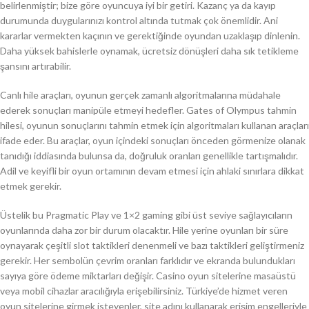
belirlenmiştir; bize göre oyuncuya iyi bir getiri. Kazanç ya da kayıp
durumunda duygularınızı kontrol altında tutmak çok önemlidir. Ani
kararlar vermekten kaçının ve gerektiğinde oyundan uzaklaşıp dinlenin.
Daha yüksek bahislerle oynamak, ücretsiz dönüşleri daha sık tetikleme
şansını artırabilir.
Canlı hile araçları, oyunun gerçek zamanlı algoritmalarına müdahale
ederek sonuçları manipüle etmeyi hedefler. Gates of Olympus tahmin
hilesi, oyunun sonuçlarını tahmin etmek için algoritmaları kullanan araçları
ifade eder. Bu araçlar, oyun içindeki sonuçları önceden görmenize olanak
tanıdığı iddiasında bulunsa da, doğruluk oranları genellikle tartışmalıdır.
Adil ve keyifli bir oyun ortamının devam etmesi için ahlaki sınırlara dikkat
etmek gerekir.
Üstelik bu Pragmatic Play ve 1×2 gaming gibi üst seviye sağlayıcıların
oyunlarında daha zor bir durum olacaktır. Hile yerine oyunları bir süre
oynayarak çeşitli slot taktikleri denenmeli ve bazı taktikleri geliştirmeniz
gerekir. Her sembolün çevrim oranları farklıdır ve ekranda bulundukları
sayıya göre ödeme miktarları değişir. Casino oyun sitelerine masaüstü
veya mobil cihazlar aracılığıyla erişebilirsiniz. Türkiye’de hizmet veren
oyun sitelerine girmek isteyenler, site adını kullanarak erişim engelleriyle