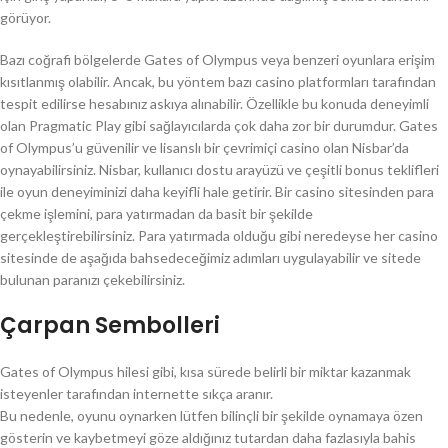
görüyor.
Bazı coğrafi bölgelerde Gates of Olympus veya benzeri oyunlara erişim
kısıtlanmış olabilir. Ancak, bu yöntem bazı casino platformları tarafından
tespit edilirse hesabınız askıya alınabilir. Özellikle bu konuda deneyimli
olan Pragmatic Play gibi sağlayıcılarda çok daha zor bir durumdur. Gates
of Olympus’u güvenilir ve lisanslı bir çevrimiçi casino olan Nisbar’da
oynayabilirsiniz. Nisbar, kullanıcı dostu arayüzü ve çeşitli bonus teklifleri
ile oyun deneyiminizi daha keyifli hale getirir. Bir casino sitesinden para
çekme işlemini, para yatırmadan da basit bir şekilde
gerçekleştirebilirsiniz. Para yatırmada olduğu gibi neredeyse her casino
sitesinde de aşağıda bahsedeceğimiz adımları uygulayabilir ve sitede
bulunan paranızı çekebilirsiniz.
Çarpan Sembolleri
Gates of Olympus hilesi gibi, kısa sürede belirli bir miktar kazanmak
isteyenler tarafından internette sıkça aranır.
Bu nedenle, oyunu oynarken lütfen bilinçli bir şekilde oynamaya özen
gösterin ve kaybetmeyi göze aldığınız tutardan daha fazlasıyla bahis