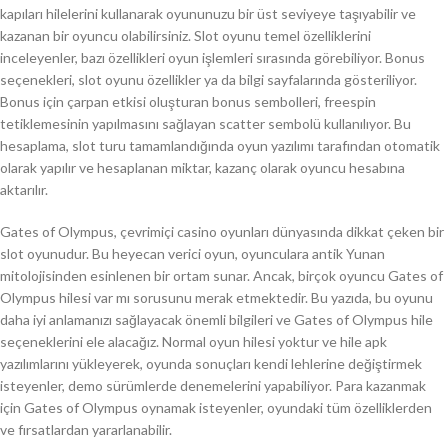
kapıları hilelerini kullanarak oyununuzu bir üst seviyeye taşıyabilir ve
kazanan bir oyuncu olabilirsiniz. Slot oyunu temel özelliklerini
inceleyenler, bazı özellikleri oyun işlemleri sırasında görebiliyor. Bonus
seçenekleri, slot oyunu özellikler ya da bilgi sayfalarında gösteriliyor.
Bonus için çarpan etkisi oluşturan bonus sembolleri, freespin
tetiklemesinin yapılmasını sağlayan scatter sembolü kullanılıyor. Bu
hesaplama, slot turu tamamlandığında oyun yazılımı tarafından otomatik
olarak yapılır ve hesaplanan miktar, kazanç olarak oyuncu hesabına
aktarılır.
Gates of Olympus, çevrimiçi casino oyunları dünyasında dikkat çeken bir
slot oyunudur. Bu heyecan verici oyun, oyunculara antik Yunan
mitolojisinden esinlenen bir ortam sunar. Ancak, birçok oyuncu Gates of
Olympus hilesi var mı sorusunu merak etmektedir. Bu yazıda, bu oyunu
daha iyi anlamanızı sağlayacak önemli bilgileri ve Gates of Olympus hile
seçeneklerini ele alacağız. Normal oyun hilesi yoktur ve hile apk
yazılımlarını yükleyerek, oyunda sonuçları kendi lehlerine değiştirmek
isteyenler, demo sürümlerde denemelerini yapabiliyor. Para kazanmak
için Gates of Olympus oynamak isteyenler, oyundaki tüm özelliklerden
ve fırsatlardan yararlanabilir.