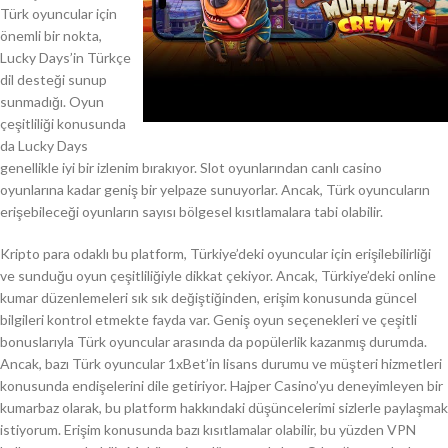
Türk oyuncular için
önemli bir nokta,
Lucky Days’in Türkçe
dil desteği sunup
sunmadığı. Oyun
çeşitliliği konusunda
da Lucky Days
genellikle iyi bir izlenim bırakıyor. Slot oyunlarından canlı casino
oyunlarına kadar geniş bir yelpaze sunuyorlar. Ancak, Türk oyuncuların
erişebileceği oyunların sayısı bölgesel kısıtlamalara tabi olabilir.
Kripto para odaklı bu platform, Türkiye’deki oyuncular için erişilebilirliği
ve sunduğu oyun çeşitliliğiyle dikkat çekiyor. Ancak, Türkiye’deki online
kumar düzenlemeleri sık sık değiştiğinden, erişim konusunda güncel
bilgileri kontrol etmekte fayda var. Geniş oyun seçenekleri ve çeşitli
bonuslarıyla Türk oyuncular arasında da popülerlik kazanmış durumda.
Ancak, bazı Türk oyuncular 1xBet’in lisans durumu ve müşteri hizmetleri
konusunda endişelerini dile getiriyor. Hajper Casino’yu deneyimleyen bir
kumarbaz olarak, bu platform hakkındaki düşüncelerimi sizlerle paylaşmak
istiyorum. Erişim konusunda bazı kısıtlamalar olabilir, bu yüzden VPN