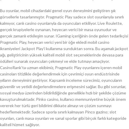
Bu oyunlar, mobil cihazlardaki genel oyun deneyimini geliştiren şık
görsellerle tasarlanmıştır. Pragmatic Play sadece slot oyunlarıyla sınırlı
kalmıyor, canlı casino oyunlarıyla da oyuncuları etkiliyor. Live Roulette,
gerçek krupiyelerle oynanan, heyecan verici bir masa oyunudur ve
gerçek zamanlı etkileşim sunar. IGaming içeriğinin önde gelen tedarikçisi
Pragmatic Play, heyecan verici yeni bir öğe ekledi mobil casino
ikramiyeleri Jackpot Play’i kullanıma sunduktan sonra. Bu aşamalı jackpot
ağı, geliştiricinin yüksek kaliteli mobil slot seçeneklerinde devasa para
ödülleri sunarak oyuncuları çekmeyi ve elde tutmayı amaçlıyor.
CasinoRank’ta uzman ekibimiz, Pragmatic Play oyunlarını içeren mobil
casinoları titizlikle değerlendirmek için çevrimiçi oyun endüstrisinde
yılların deneyimini getiriyor. Kapsamlı inceleme sürecimiz, oyuncuların
güvenilir ve yetkili değerlendirmelere erişmesini sağlar. Bu gibi sorunlar,
sosyal medya üzerinden bildirildiğinde genellikle hızlı bir şekilde çözüme
kavuşturulmaktadır. Pinko casino, kullanıcı memnuniyetine büyük önem
vererek her türlü geri bildirimi dikkate almayı ve çözüm sunmayı
hedeflemektedir. Sadece sporla sınırlı kalmayan Pinсo gazino; slot
oyunları, canlı masa oyunları ve sanal sporlar gibi birçok farklı kategoride
kaliteli hizmet sağlıyor.