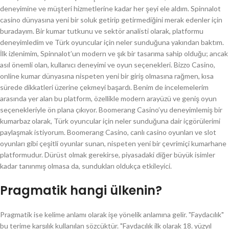
deneyimine ve müşteri hizmetlerine kadar her şeyi ele aldım. Spinnalot
casino dünyasına yeni bir soluk getirip getirmediğini merak edenler için
buradayım. Bir kumar tutkunu ve sektör analisti olarak, platformu
deneyimledim ve Türk oyuncular için neler sunduğuna yakından baktım.
İlk izlenimim, Spinnalot’un modern ve şık bir tasarıma sahip olduğu; ancak
asıl önemli olan, kullanıcı deneyimi ve oyun seçenekleri. Bizzo Casino,
online kumar dünyasına nispeten yeni bir giriş olmasına rağmen, kısa
sürede dikkatleri üzerine çekmeyi başardı. Benim de incelemelerim
arasında yer alan bu platform, özellikle modern arayüzü ve geniş oyun
seçenekleriyle ön plana çıkıyor. Boomerang Casino’yu deneyimlemiş bir
kumarbaz olarak, Türk oyuncular için neler sunduğuna dair içgörülerimi
paylaşmak istiyorum. Boomerang Casino, canlı casino oyunları ve slot
oyunları gibi çeşitli oyunlar sunan, nispeten yeni bir çevrimiçi kumarhane
platformudur. Dürüst olmak gerekirse, piyasadaki diğer büyük isimler
kadar tanınmış olmasa da, sundukları oldukça etkileyici.
Pragmatik hangi ülkenin?
Pragmatik ise kelime anlamı olarak işe yönelik anlamına gelir. "Faydacılık"
bu terime karşılık kullanılan sözcüktür. "Faydacılık ilk olarak 18. yüzyıl