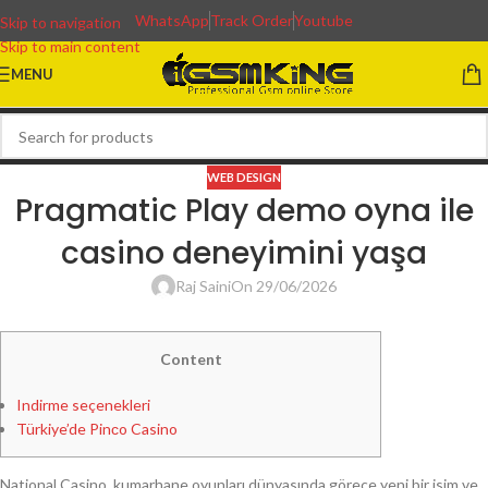
WhatsApp
Track Order
Youtube
Skip to navigation
Skip to main content
MENU
WEB DESIGN
Pragmatic Play demo oyna ile
casino deneyimini yaşa
Raj Saini
On 29/06/2026
Content
Indirme seçenekleri
Türkiye’de Pinсo Casino
National Casino, kumarhane oyunları dünyasında görece yeni bir isim ve