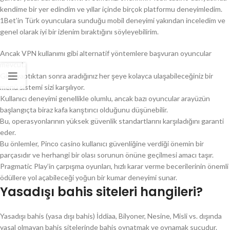
kendime bir yer edindim ve yıllar içinde birçok platformu deneyimledim.
1Bet’in Türk oyunculara sunduğu mobil deneyimi yakından inceledim ve
genel olarak iyi bir izlenim bıraktığını söyleyebilirim.
Ancak VPN kullanımı gibi alternatif yöntemlere başvuran oyuncular
mevcut.
Giriş yaptıktan sonra aradığınız her şeye kolayca ulaşabileceğiniz bir
menü sistemi sizi karşılıyor.
Kullanıcı deneyimi genellikle olumlu, ancak bazı oyuncular arayüzün
başlangıçta biraz kafa karıştırıcı olduğunu düşünebilir.
Bu, operasyonlarının yüksek güvenlik standartlarını karşıladığını garanti
eder.
Bu önlemler, Pinсo casino kullanıcı güvenliğine verdiği önemin bir
parçasıdır ve herhangi bir olası sorunun önüne geçilmesi amacı taşır.
Pragmatic Play’in çarpışma oyunları, hızlı karar verme becerilerinin önemli
ödüllere yol açabileceği yoğun bir kumar deneyimi sunar.
Yasadışı bahis siteleri hangileri?
Yasadışı bahis (yasa dışı bahis) İddiaa, Bilyoner, Nesine, Misli vs. dışında
yasal olmayan bahis sitelerinde bahis oynatmak ve oynamak suçudur.