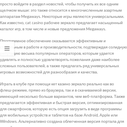
просто войдите в раздел новостей, чтобы получить их все одним
щелчком мыши: это также относится к многочисленным азартным
аппаратам Megaways. Некоторые игры являются универсальными.
Как известно, cat casino рабочее зеркало предлагает насыщенный
каталог игр, в том числе и новые предложения Megaways.
Программное обеспечение оказывается эффективным и
стабильным в работе и производительности, подтверждая солидную
репутацию весьма популярных операторов, которым удается
удивлять и полностью удовлетворять пожелания даже наиболее
сложных пользователей, а также предлагать ряд универсальных
игровых возможностей для разнообразия и качества.
Играть в клубе при помощи кет казино зеркало реально как во
флеш-режиме, прямо из браузера, так и в скачиваемой версии,
имеющей несколько больше вариантов, чем веб-платформа. Также
предлагается эффективная и быстрая версия, оптимизированная
для смартфонов, которую есть опция загрузить в виде программы
для мобильных устройств и таблетов на базе Android, Apple или
Windows. Альтернативно создана облегченная версия портала для