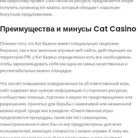
как хайроллер провёл 1000 часов на ресурсе, предлагается опция
получить промокод кэт казино, который обладает «скрытым»
бонусным предложением.
Преимущества и минусы Cat Casino
Помимо того, что Кэт Казино имеет специальную лицензию
Кюрасао, как и все законные игровые веб-сайты, действующие на
территории РФ, у Кэт Казино определенно есть все необходимое,
чтобы зарекомендовать себя как одна из самых качественных и
респектабельных казино площадок.
Что насчёт повышения осведомленности об ответственной игре,
сайт содержит всю нужную информацию о сторонних ресурсах,
сообществах помощи, порталах и мерах по предотвращению или
разрешению, принятых для борьбы с навязчивой или незаконной
казино игрой: среди них в разделе «Ответственная игра»
предлагаются процедуры, такие как тест самооценки,
самоограничение и авто бан из игр предусмотрены для всех
пользователей, имеющих сложности с казино играми. К тому же,
площадка реализует целый ряд превентивных мер контроля,