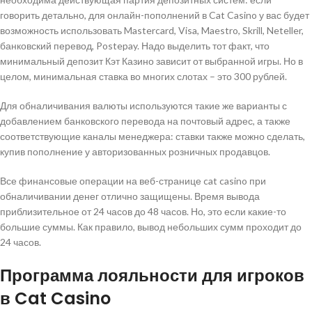
говорить детально, для онлайн-пополнений в Cat Casino у вас будет
возможность использовать Mastercard, Visa, Maestro, Skrill, Neteller,
банковский перевод, Postepay. Надо выделить тот факт, что
минимальный депозит Кэт Казино зависит от выбранной игры. Но в
целом, минимальная ставка во многих слотах – это 300 рублей.
Для обналичивания валюты используются такие же варианты с
добавлением банковского перевода на почтовый адрес, а также
соответствующие каналы менеджера: ставки также можно сделать,
купив пополнение у авторизованных розничных продавцов.
Все финансовые операции на веб-странице cat casino при
обналичивании денег отлично защищены. Время вывода
приблизительное от 24 часов до 48 часов. Но, это если какие-то
большие суммы. Как правило, вывод небольших сумм проходит до
24 часов.
Программа лояльности для игроков
в Cat Casino