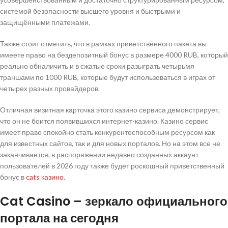
системой безопасности высшего уровня и быстрыми и
защищёнными платежами.
Также стоит отметить, что в рамках приветственного пакета вы
имеете право на бездепозитный бонус в размере 4000 RUB, который
реально обналичить и в сжатые сроки разыграть четырьмя
траншами по 1000 RUB, которые будут использоваться в играх от
четырех разных провайдеров.
Отличная визитная карточка этого казино сервиса демонстрирует,
что он не боится появившихся интернет-казино. Казино сервис
имеет право спокойно стать конкурентоспособным ресурсом как
для известных сайтов, так и для новых порталов. Но на этом все не
заканчивается, в распоряжении недавно созданных аккаунт
пользователей в 2026 году также будет роскошный приветственный
бонус в
cats казино
.
Cat Casino – зеркало официального
портала на сегодня