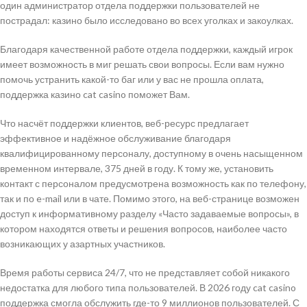
один администратор отдела поддержки пользователей не
пострадал: казино было исследовано во всех уголках и закоулках.
Благодаря качественной работе отдела поддержки, каждый игрок
имеет возможность в миг решать свои вопросы. Если вам нужно
помочь устранить какой-то баг или у вас не прошла оплата,
поддержка казино cat casino поможет Вам.
Что насчёт поддержки клиентов, веб-ресурс предлагает
эффективное и надёжное обслуживание благодаря
квалифицированному персоналу, доступному в очень насыщенном
временном интервале, 375 дней в году. К тому же, установить
контакт с персоналом предусмотрена возможность как по телефону,
так и по e-mail или в чате. Помимо этого, на веб-странице возможен
доступ к информативному разделу «Часто задаваемые вопросы», в
котором находятся ответы и решения вопросов, наиболее часто
возникающих у азартных участников.
Время работы сервиса 24/7, что не представляет собой никакого
недостатка для любого типа пользователей. В 2026 году cat casino
поддержка смогла обслужить где-то 9 миллионов пользователей. С