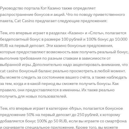
Руководство портала Кэт Казино также определяет
распространение бонусов и акций. Что по поводу приветственного
пакета, Cat Casino предлагает следующие предложения:
Тем, кто впервые играет в разделах «Казино» и «Слоты», полагается
бездепозитный бонус в размере 100 рублей и 100% бонус до 10.000
RUB на первый депозит. Эти казино бонусные предложения,
которые предоставляют возможность вам получить реальный бонус,
выполнив требования по разным ставкам в зависимости от
выбранной игры. Дополнительно надо акцентировать внимание, что
cat casino бонусный баланс реально просмотреть в любой момент.
Вы можете следить за состоянием вашего счёта, а также наблюдать
за тем, когда и в какой период вы сможете получить бонусы. Как
правило, они предоставляются в именины. Их также реально
получить для новых пользователей.
Тем, кто впервые играет в категории «Игры», полагается бонусное
предложение 50% на первый депозит до 250 рублей, к которому
добавляется бонус 100% до 50 RUB, если вы играете со смартфона
и скачиваете специальное приложение. Кроме того, вы можете