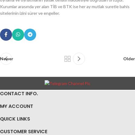
Kurumlar arasında yer alan TİB ve BTK ise her ay mutlak suretle bahis
sitelerinin izini sürer ve engeller.
Newer
Older
CONTACT INFO.
MY ACCOUNT
QUICK LINKS
CUSTOMER SERVICE