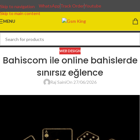
WhatsApp
Track Order
Youtube
Skip to navigation
Skip to main content
MENU
WEB DESIGN
Bahiscom ile online bahislerde
sınırsız eğlence
Raj Saini
On 27/06/2026