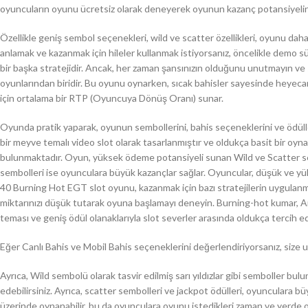
oyuncuların oyunu ücretsiz olarak deneyerek oyunun kazanç potansiyelini 
Özellikle geniş sembol seçenekleri, wild ve scatter özellikleri, oyunu d
anlamak ve kazanmak için hileler kullanmak istiyorsanız, öncelikle demo
bir başka stratejidir. Ancak, her zaman şansınızın olduğunu unutmayın ve
oyunlarından biridir. Bu oyunu oynarken, sıcak bahisler sayesinde heyecanl
için ortalama bir RTP (Oyuncuya Dönüş Oranı) sunar.
Oyunda pratik yaparak, oyunun sembollerini, bahis seçeneklerini ve ödüller
bir meyve temalı video slot olarak tasarlanmıştır ve oldukça basit bir oyna
bulunmaktadır. Oyun, yüksek ödeme potansiyeli sunan Wild ve Scatter sem
sembolleri ise oyunculara büyük kazançlar sağlar. Oyuncular, düşük ve yük
40 Burning Hot EGT slot oyunu, kazanmak için bazı stratejilerin uygulan
miktarınızı düşük tutarak oyuna başlamayı deneyin. Burning-hot kumar, Am
teması ve geniş ödül olanaklarıyla slot severler arasında oldukça tercih e
Eğer Canlı Bahis ve Mobil Bahis seçeneklerini değerlendiriyorsanız, size u
Ayrıca, Wild sembolü olarak tasvir edilmiş sarı yıldızlar gibi semboller bul
edebilirsiniz. Ayrıca, scatter sembolleri ve jackpot ödülleri, oyunculara
üzerinde oynanabilir, bu da oyunculara oyunu istedikleri zaman ve yerde