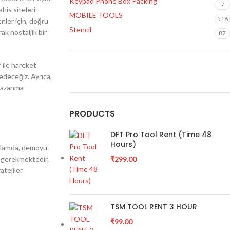
Keypad Phone Box Packing
7
his siteleri
MOBILE TOOLS
516
nler için, doğru
Stencil
ak nostaljik bir
87
 ile hareket
edeceğiz. Ayrıca,
 kazanma
PRODUCTS
DFT Pro Tool Rent (Time 48
Hours)
ağlamda, demoyu
₹
299.00
z gerekmektedir.
atejiler
TSM TOOL RENT 3 HOUR
₹
99.00