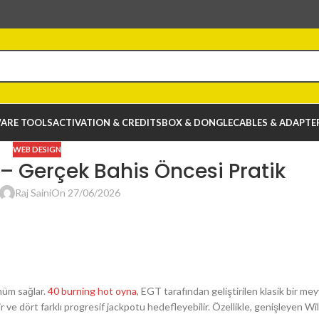
ARE TOOLS
ACTIVATION & CREDITS
BOX & DONGLE
CABLES & ADAPTE
WEB DESIGN
– Gerçek Bahis Öncesi Pratik
Raj Saini
On 27/06/2026
nüm sağlar.
40 burning hot oyna
, EGT tarafından geliştirilen klasik bir me
ve dört farklı progresif jackpotu hedefleyebilir. Özellikle, genişleyen W