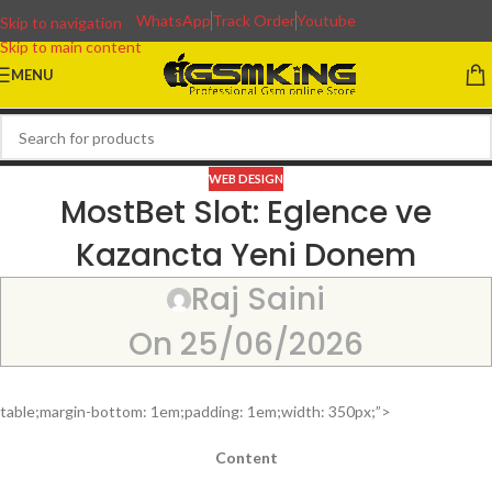
WhatsApp
Track Order
Youtube
Skip to navigation
Skip to main content
MENU
WEB DESIGN
MostBet Slot: Eglence ve
Kazancta Yeni Donem
Raj Saini
On 25/06/2026
table;margin-bottom: 1em;padding: 1em;width: 350px;”>
Content