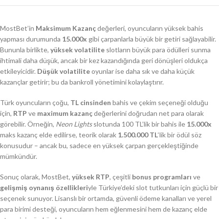
MostBet’in
Maksimum Kazanç
değerleri, oyuncuların yüksek bahis
yapması durumunda
15.000x
gibi çarpanlarla büyük bir getiri sağlayabilir.
Bununla birlikte,
yüksek volatilite
slotların büyük para ödülleri sunma
ihtimali daha düşük, ancak bir kez kazandığında geri dönüşleri oldukça
etkileyicidir.
Düşük volatilite
oyunlar ise daha sık ve daha küçük
kazançlar getirir; bu da bankroll yönetimini kolaylaştırır.
Türk oyuncuların çoğu,
TL cinsinden
bahis ve çekim seçeneği olduğu
için,
RTP
ve
maximum kazanç
değerlerini doğrudan net para olarak
görebilir. Örneğin,
Neon Lights
slotunda 100 TL’lik bir bahis ile
15.000x
maks kazanç elde edilirse, teorik olarak
1.500.000 TL
‘lik bir ödül söz
konusudur – ancak bu, sadece en yüksek çarpan gerçekleştiğinde
mümkündür.
Sonuç olarak, MostBet,
yüksek RTP
, çeşitli
bonus programları
ve
gelişmiş oynanış özellikleri
yle Türkiye’deki slot tutkunları için güçlü bir
seçenek sunuyor. Lisanslı bir ortamda, güvenli ödeme kanalları ve yerel
para birimi desteği, oyuncuların hem eğlenmesini hem de kazanç elde