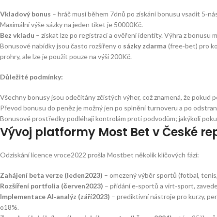
Vkladový bonus
– hráč musí během 7dnů po získání bonusu vsadit 5‑ná
Maximální výše sázky na jeden tiket je 50000Kč.
Bez vkladu
– získat lze po registraci a ověření identity. Výhra z bonus
Bonusové nabídky jsou často rozšířeny o
sázky zdarma
(free‑bet) pro k
prohry, ale lze je použít pouze na výši 200Kč.
Důležité podmínky:
Všechny bonusy jsou odečítány zčistých výher, což znamená, že pokud p
Převod bonusu do peněz je možný jen po splnění turnoveru a po odstra
Bonusové prostředky podléhají kontrolám proti podvodům; jakýkoli poku
Vývoj platformy Most Bet v České re
Odzískání licence vroce2022 prošla Mostbet několik klíčových fází:
Zahájení beta verze (leden2023)
– omezený výběr sportů (fotbal, tenis
Rozšíření portfolia (červen2023)
– přidání e‑sportů a virt‑sport, zaved
Implementace AI‑analýz (září2023)
– prediktivní nástroje pro kurzy, p
o18%.