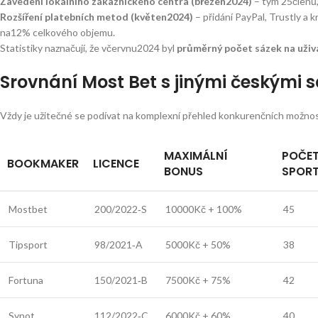
Zavedení lokálního zákaznického centra (březen2024)
– tým 25členů,
Rozšíření platebních metod (květen2024)
– přidání PayPal, Trustly a
na12% celkového objemu.
Statistiky naznačují, že včervnu2024 byl
průměrný počet sázek na uživ
Srovnání Most Bet s jinými českými
Vždy je užitečné se podívat na komplexní přehled konkurenčních možnost
MAXIMÁLNÍ
POČE
BOOKMAKER
LICENCE
BONUS
SPOR
Mostbet
200/2022‑S
10000Kč + 100%
45
Tipsport
98/2021‑A
5000Kč + 50%
38
Fortuna
150/2021‑B
7500Kč + 75%
42
Synot
112/2022‑C
6000Kč + 60%
40