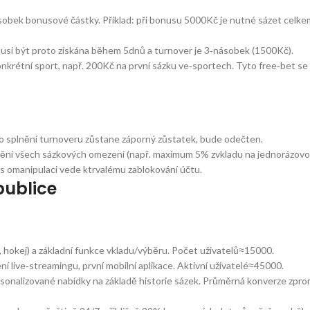
sobek bonusové částky. Příklad: při bonusu 5000Kč je nutné sázet celk
u musí být proto získána během 5dnů a turnover je 3‑násobek (1500Kč).
onkrétní sport, např. 200Kč na první sázku ve‑sportech. Tyto free‑bet se
o splnění turnoveru zůstane záporný zůstatek, bude odečten.
nění všech sázkových omezení (např. maximum 5% zvkladu na jednorázovo
s omanipulaci vede ktrvalému zablokování účtu.
publice
, hokej) a základní funkce vkladu/výběru. Počet uživatelů≈15000.
ení live‑streamingu, první mobilní aplikace. Aktivní uživatelé≈45000.
ersonalizované nabídky na základě historie sázek. Průměrná konverze zpro