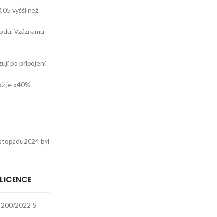
,05 vyšší než
evodu. Vzáznamu
jí po připojení.
což je o40%
listopadu2024 byl
LICENCE
200/2022‑S