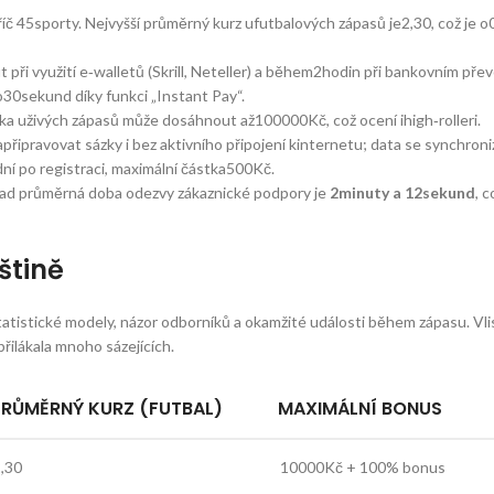
 45sporty. Nejvyšší průměrný kurz ufutbalových zápasů je2,30, což je o0
při využití e‑walletů (Skrill, Neteller) a během2hodin při bankovním př
0sekund díky funkci „Instant Pay“.
ázka uživých zápasů může dosáhnout až100000Kč, což ocení ihigh‑rolleri.
ipravovat sázky i bez aktivního připojení kinternetu; data se synchronizu
í po registraci, maximální částka500Kč.
lad průměrná doba odezvy zákaznické podpory je
2minuty a 12sekund
, 
štině
statistické modely, názor odborníků a okamžité události během zápasu. V
řilákala mnoho sázejících.
PRŮMĚRNÝ KURZ (FUTBAL)
MAXIMÁLNÍ BONUS
,30
10000Kč + 100% bonus