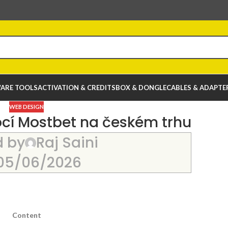
ARE TOOLS
ACTIVATION & CREDITS
BOX & DONGLE
CABLES & ADAPTE
WEB DESIGN
cí Mostbet na českém trhu
d by
Raj Saini
05/06/2026
Content