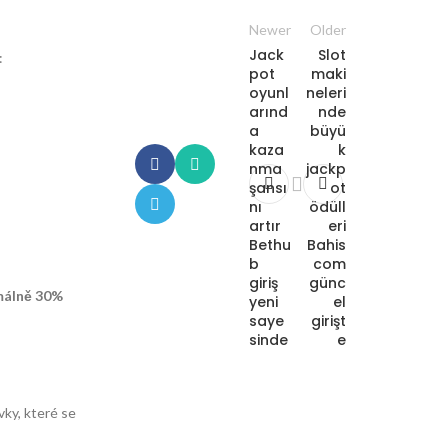
Newer
Older
Jack
Slot
:
pot
maki
oyunl
neleri
arınd
nde
a
büyü
kaza
k
nma
jackp
şansı
ot
nı
ödüll
artır
eri
Bethu
Bahis
b
com
giriş
günc
álně 30%
yeni
el
saye
girişt
sinde
e
ky, které se