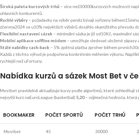
Široká paleta kurzových trhů
– více než30000kurzových možností napříč
uhlavních konkurentů.
Rychlé výběry
– požadavky na výběr peněz bývají vyřízeny během15minut 
zčervna2024 se u10% největších výběrů dosáhlo okamžitého převodu do3
Flexibilní nastavení sázek
– minimální sázka je již od10Kč, maximální s
Mobilní aplikace soffline módem
– umožňuje sledovat uložené zápasy apř
Stálé nabídky cash‑back
– 5% zpětná platba zproher během prvních30dn
Každá z těchto výhod je podpořena konkrétním měřením výkonu. Napřík
rychlejší než uFortuny.
Nabídka kurzů a sázek Most Bet v če
Mostbet pravidelně aktualizuje kurzy podle algoritmů, které zohledňují 
nejvyšší kurz naEuroLeague (basketbal)
5,20
– výjimečná hodnota, která p
BOOKMAKER
POČET SPORTŮ
POČET TRHŮ
Mostbet
45
30000
2