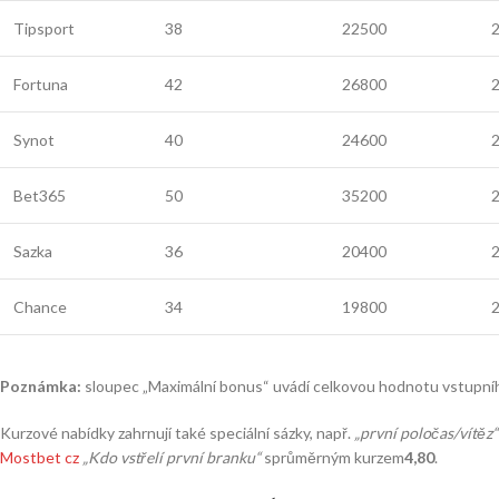
Tipsport
38
22500
2
Fortuna
42
26800
2
Synot
40
24600
2
Bet365
50
35200
2
Sazka
36
20400
2
Chance
34
19800
2
Poznámka:
sloupec „Maximální bonus“ uvádí celkovou hodnotu vstupní
Kurzové nabídky zahrnují také speciální sázky, např.
„první poločas/vítěz“
Mostbet cz
„Kdo vstřelí první branku“
sprůměrným kurzem
4,80
.