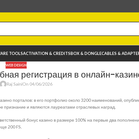
ARE TOOLS
ACTIVATION & CREDITS
BOX & DONGLE
CABLES & ADAPTE
WEB DESIGN
обная регистрация в онлайн-казин
Raj Saini
On 04/06/2026
 казино порталов: в его портфолио около 3200 наименований, опубл
е признание и являются лауреатами отраслевых наград.
ветственный бонус казино в размере 100% на первые два пополнени
ще 200 FS.