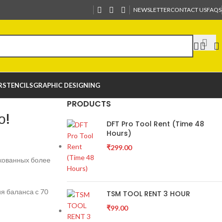
NEWSLETTER
CONTACT US
FAQS
R
STENCILS
GRAPHIC DESIGNING
PRODUCTS
о!
DFT Pro Tool Rent (Time 48
Hours)
₹
299.00
икованных более
я баланса с 70
TSM TOOL RENT 3 HOUR
₹
99.00