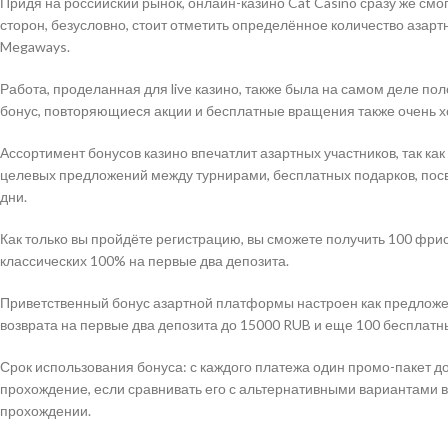
Придя на российский рынок, онлайн-казино Cat Casino сразу же смо
сторон, безусловно, стоит отметить определённое количество азар
Megaways.
Работа, проделанная для live казино, также была на самом деле по
бонус, повторяющиеся акции и бесплатные вращения также очень хо
Ассортимент бонусов казино впечатлит азартных участников, так ка
целевых предложений между турнирами, бесплатных подарков, пос
дни.
Как только вы пройдёте регистрацию, вы сможете получить 100 фрис
классических 100% на первые два депозита.
Приветственный бонус азартной платформы настроен как предложен
возврата на первые два депозита до 15000 RUB и еще 100 бесплат
Срок использования бонуса: с каждого платежа один промо-пакет до
прохождение, если сравнивать его с альтернативными вариантами в
прохождении.