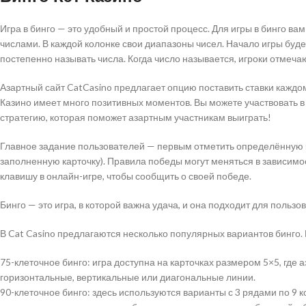
Игра в бинго — это удобный и простой процесс. Для игры в бинго вам
числами. В каждой колонке свои диапазоны чисел. Начало игры буде
постепенно называть числа. Когда число называется, игроки отмечаю
Азартный сайт CatCasino предлагает опцию поставить ставки каждому
Казино имеет много позитивных моментов. Вы можете участвовать в
стратегию, которая поможет азартным участникам выиграть!
Главное задание пользователей — первым отметить определённую к
заполненную карточку). Правила победы могут меняться в зависимо
клавишу в онлайн-игре, чтобы сообщить о своей победе.
Бинго — это игра, в которой важна удача, и она подходит для поль
В Cat Casino предлагаются несколько популярных вариантов бинго. 
75-клеточное бинго: игра доступна на карточках размером 5×5, где
горизонтальные, вертикальные или диагональные линии.
90-клеточное бинго: здесь используются варианты с 3 рядами по 9 к