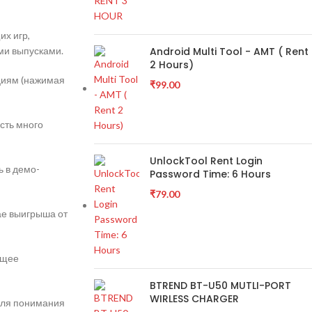
их игр,
Android Multi Tool - AMT ( Rent
ми выпусками.
2 Hours)
кциям (нажимая
₹
99.00
сть много
UnlockTool Rent Login
ь в демо-
Password Time: 6 Hours
₹
79.00
чае выигрыша от
ющее
BTREND BT-U50 MUTLI-PORT
WIRLESS CHARGER
для понимания