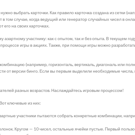
 нужно выбрать карточки. Как правило карточка создана из сетки (нап
т в том случае, когда ведущий или генератор случайных чисел в онл
т его на своих карточках.
 азартному участнику: как с опытом, так и без опыта. В текущем год
 процессе игры в акциях. Также, при помощи игры можно разработа
омбинацию (например, горизонталь, вертикаль, диагональ или пол
сти от версии бинго. Если вы первым выделили необходимые числа,
зователей разных возрастов. Наслаждайтесь игровым процессом!
Вот ключевые из них:
 азартные участники пытаются собрать конкретные комбинации, напр
олонок. Кругом — 10 чисел, остальные ячейки пустые. Первый пользо