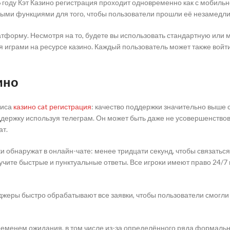
 году Кэт Казино регистрация проходит одновременно как с мобильног
вными функциями для того, чтобы пользователи прошли её незамедли
латформу. Несмотря на то, будете вы использовать стандартную или
ся играми на ресурсе казино. Каждый пользователь может также войти
ино
виса
казино cat регистрация
: качество поддержки значительно выше 
оддержку используя телеграм. Он может быть даже не усовершенство
ат.
 обнаружат в онлайн-чате: менее тридцати секунд, чтобы связаться
чите быстрые и пунктуальные ответы. Все игроки имеют право 24/7
джеры быстро обрабатывают все заявки, чтобы пользователи смогли
еменем ожидания, в том числе из-за определённого ряда формальн