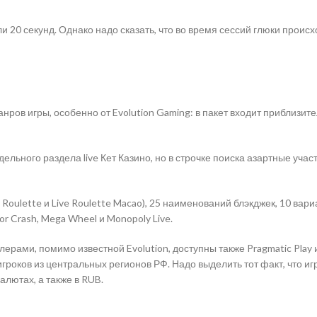
ли 20 секунд. Однако надо сказать, что во время сессий глюки происх
анров игры, особенно от Evolution Gaming: в пакет входит приблизит
дельного раздела live Кет Казино, но в строчке поиска азартные учас
Roulette и Live Roulette Macao), 25 наименований блэкджек, 10 вар
 or Crash, Mega Wheel и Monopoly Live.
рами, помимо известной Evolution, доступны также Pragmatic Play 
 игроков из центральных регионов РФ. Надо выделить тот факт, что иг
лютах, а также в RUB.