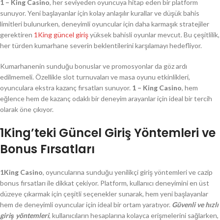
1 – King Casino
, her seviyeden oyuncuya hitap eden bir platform
sunuyor. Yeni başlayanlar için kolay anlaşılır kurallar ve düşük bahis
limitleri bulunurken, deneyimli oyuncular için daha karmaşık stratejiler
gerektiren
1King güncel giriş
yüksek bahisli oyunlar mevcut. Bu çeşitlilik,
her türden kumarhane severin beklentilerini karşılamayı hedefliyor.
Kumarhanenin sunduğu bonuslar ve promosyonlar da göz ardı
edilmemeli. Özellikle slot turnuvaları ve masa oyunu etkinlikleri,
oyunculara ekstra kazanç fırsatları sunuyor.
1 – King Casino
, hem
eğlence hem de kazanç odaklı bir deneyim arayanlar için ideal bir tercih
olarak öne çıkıyor.
1King’teki Güncel Giriş Yöntemleri ve
Bonus Fırsatları
1King Casino
, oyuncularına sunduğu yenilikçi giriş yöntemleri ve cazip
bonus fırsatları ile dikkat çekiyor. Platform, kullanıcı deneyimini en üst
düzeye çıkarmak için çeşitli seçenekler sunarak, hem yeni başlayanlar
hem de deneyimli oyuncular için ideal bir ortam yaratıyor.
Güvenli ve hızlı
giriş yöntemleri
, kullanıcıların hesaplarına kolayca erişmelerini sağlarken,