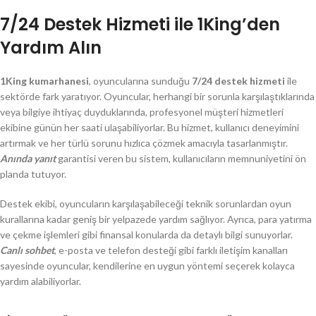
7/24 Destek Hizmeti ile 1King’den
Yardım Alın
1King kumarhanesi
, oyuncularına sunduğu
7/24 destek hizmeti
ile
sektörde fark yaratıyor. Oyuncular, herhangi bir sorunla karşılaştıklarında
veya bilgiye ihtiyaç duyduklarında, profesyonel müşteri hizmetleri
ekibine günün her saati ulaşabiliyorlar. Bu hizmet, kullanıcı deneyimini
artırmak ve her türlü sorunu hızlıca çözmek amacıyla tasarlanmıştır.
Anında yanıt
garantisi veren bu sistem, kullanıcıların memnuniyetini ön
planda tutuyor.
Destek ekibi, oyuncuların karşılaşabileceği teknik sorunlardan oyun
kurallarına kadar geniş bir yelpazede yardım sağlıyor. Ayrıca, para yatırma
ve çekme işlemleri gibi finansal konularda da detaylı bilgi sunuyorlar.
Canlı sohbet
, e-posta ve telefon desteği gibi farklı iletişim kanalları
sayesinde oyuncular, kendilerine en uygun yöntemi seçerek kolayca
yardım alabiliyorlar.