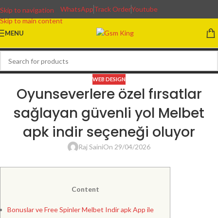
WhatsApp
Track Order
Youtube
Skip to navigation
Skip to main content
MENU
WEB DESIGN
Oyunseverlere özel fırsatlar
sağlayan güvenli yol Melbet
apk indir seçeneği oluyor
Raj Saini
On 29/04/2026
Content
Bonuslar ve Free Spinler Melbet Indir apk App ile