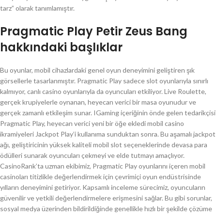
tarz” olarak tanımlamıştır.
Pragmatic Play Petir Zeus Bang
hakkındaki başlıklar
Bu oyunlar, mobil cihazlardaki genel oyun deneyimini geliştiren şık
görsellerle tasarlanmıştır. Pragmatic Play sadece slot oyunlarıyla sınırlı
kalmıyor, canlı casino oyunlarıyla da oyuncuları etkiliyor. Live Roulette,
gerçek krupiyelerle oynanan, heyecan verici bir masa oyunudur ve
gerçek zamanlı etkileşim sunar. IGaming içeriğinin önde gelen tedarikçisi
Pragmatic Play, heyecan verici yeni bir öğe ekledi mobil casino
ikramiyeleri Jackpot Play’i kullanıma sunduktan sonra. Bu aşamalı jackpot
ağı, geliştiricinin yüksek kaliteli mobil slot seçeneklerinde devasa para
ödülleri sunarak oyuncuları çekmeyi ve elde tutmayı amaçlıyor.
CasinoRank’ta uzman ekibimiz, Pragmatic Play oyunlarını içeren mobil
casinoları titizlikle değerlendirmek için çevrimiçi oyun endüstrisinde
yılların deneyimini getiriyor. Kapsamlı inceleme sürecimiz, oyuncuların
güvenilir ve yetkili değerlendirmelere erişmesini sağlar. Bu gibi sorunlar,
sosyal medya üzerinden bildirildiğinde genellikle hızlı bir şekilde çözüme