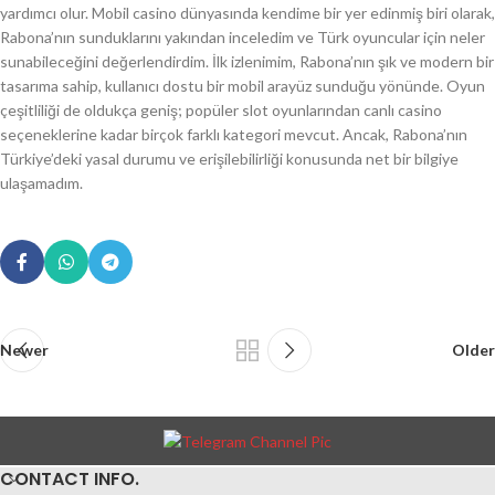
yardımcı olur. Mobil casino dünyasında kendime bir yer edinmiş biri olarak,
Rabona’nın sunduklarını yakından inceledim ve Türk oyuncular için neler
sunabileceğini değerlendirdim. İlk izlenimim, Rabona’nın şık ve modern bir
tasarıma sahip, kullanıcı dostu bir mobil arayüz sunduğu yönünde. Oyun
çeşitliliği de oldukça geniş; popüler slot oyunlarından canlı casino
seçeneklerine kadar birçok farklı kategori mevcut. Ancak, Rabona’nın
Türkiye’deki yasal durumu ve erişilebilirliği konusunda net bir bilgiye
ulaşamadım.
Newer
Older
CONTACT INFO.