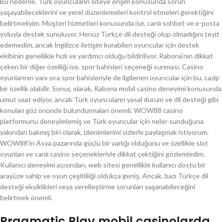
Bu nedenle, Türk oyuncuların siteye erişim konusunda sorun
yaşayabileceklerini ve yerel düzenlemeleri kontrol etmeleri gerektiğini
belirtmeliyim. Müşteri hizmetleri konusunda ise, canlı sohbet ve e-posta
yoluyla destek sunuluyor. Henüz Türkçe dil desteği olup olmadığını teyit
edemedim, ancak İngilizce iletişim kurabilen oyuncular için destek
ekibinin genellikle hızlı ve yardımcı olduğu bildiriliyor. Rabona’nın dikkat
çeken bir diğer özelliği ise, spor bahisleri seçeneği sunması. Casino
oyunlarının yanı sıra spor bahisleriyle de ilgilenen oyuncular için bu, cazip
bir özellik olabilir. Sonuç olarak, Rabona mobil casino deneyimi konusunda
umut vaat ediyor, ancak Türk oyuncuların yasal durum ve dil desteği gibi
konuları göz önünde bulundurmaları önemli. WOW88 casino
platformunu deneyimlemiş ve Türk oyuncular için neler sunduğuna
yakından bakmış biri olarak, izlenimlerimi sizlerle paylaşmak istiyorum.
WOW88’in Asya pazarında güçlü bir varlığı olduğunu ve özellikle slot
oyunları ve canlı casino seçenekleriyle dikkat çektiğini gözlemledim.
Kullanıcı deneyimi açısından, web sitesi genellikle kullanıcı dostu bir
arayüze sahip ve oyun çeşitliliği oldukça geniş. Ancak, bazı Türkçe dil
desteği eksiklikleri veya yerelleştirme sorunları yaşanabileceğini
belirtmek önemli.
Pragmatic Play mobil casinolarda