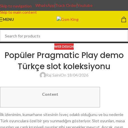
WhatsApp
Track Order
Youtube
Skip to navigation
Skip to main content
MENU
WEB DESIGN
Popüler Pragmatic Play demo
Türkçe slot koleksiyonu
Raj Saini
On 18/04/2026
Content
İlk izlenimim, kumarhane sitesinin İsveç odaklı olduğunu ve bu nedenle
Türk oyunculara özel bir şey sunmadığını gösteriyor. Slot oyunları, masa
oyunları ve canlı krupiyeli oyunlar gibi seçenekler mevcut. Ancak, oyun