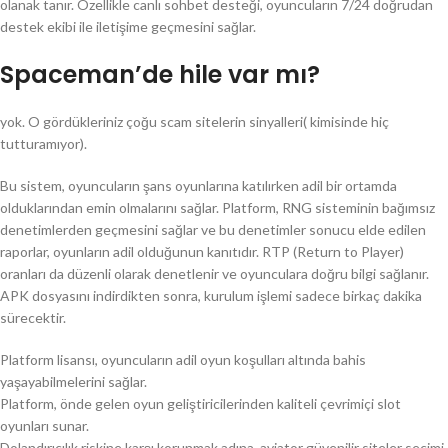
olanak tanır. Özellikle canlı sohbet desteği, oyuncuların 7/24 doğrudan
destek ekibi ile iletişime geçmesini sağlar.
Spaceman’de hile var mı?
yok. O gördükleriniz çoğu scam sitelerin sinyalleri( kimisinde hiç
tutturamıyor).
Bu sistem, oyuncuların şans oyunlarına katılırken adil bir ortamda
olduklarından emin olmalarını sağlar. Platform, RNG sisteminin bağımsız
denetimlerden geçmesini sağlar ve bu denetimler sonucu elde edilen
raporlar, oyunların adil olduğunun kanıtıdır. RTP (Return to Player)
oranları da düzenli olarak denetlenir ve oyunculara doğru bilgi sağlanır.
APK dosyasını indirdikten sonra, kurulum işlemi sadece birkaç dakika
sürecektir.
Platform lisansı, oyuncuların adil oyun koşulları altında bahis
yaşayabilmelerini sağlar.
Platform, önde gelen oyun geliştiricilerinden kaliteli çevrimiçi slot
oyunları sunar.
Dolandırıcılık riskine karşı korunmak adına, aviator güvenilir siteler seçimi