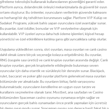
şifreleme teknolojisi kullanarak kullanıcılarının güvenliğini garanti eder.
Platform ayrıca, dolandırıcılık önleyici mekanizmalarla da güvenli bir oyun
ortamı oluşturur. Bu önlemler, oyuncuların verilerinin güvende kalmasını
ve herhangi bir dış tehditten korunmasını sağlar. Platform VIP Kulüp ve
Sadakat Programı, yüksek bahis yapan oyunculara özel avantajlar sunar.
Bu puanlar, özel ödüller, bonuslar ve VIP seviyelerine ulaşmak için
kullanılabilir. VIP üyeleri ayrıca daha hızlı ödeme işlemleri, kişisel hesap
yöneticisi ve özel etkinliklere katılma şansı gibi ayrıcalıklara sahip olurlar.
Uygulama yükledikten sonra, slot oyunları, masa oyunları ve canlı casino
dahil olmak üzere birçok seçeneğe kolayca erişebilirsiniz. Bu oyunlar,
RNG (rasgele sayı üretici) ve canlı krupiye oyunları arasında değişir. Canlı
krupiye oyunları, gerçek krupiyelerle etkileşimde bulunmayı seven
oyuncular için daha otantik ve sürükleyici bir deneyim sunar. Blackjack,
rulet, baccarat ve poker gibi oyunlar platform geleneksel masa oyunları
bölümünde yer almaktadır. Bu oyunların birkaç farklı varyasyonu
bulunmaktadır, oyuncuların kendilerine en uygun oyun tarzını ve
kurallarını seçmelerine olanak tanır. Mostbet, ana sayfadan ve Casino
bölümünden Spaceman casino oyununu oynamaya erişim sağlar ve
oyuncuların gerçek bahis oynamadan önce pratik yapmaları için ücretsiz
bir demo oyun modu sunar. Spaceman oyunu son derece basit fakat bir o