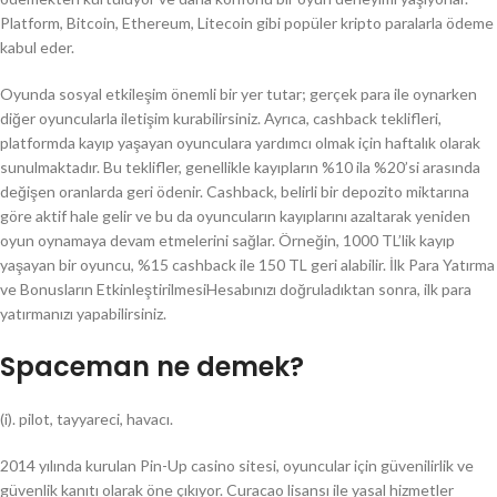
Platform, Bitcoin, Ethereum, Litecoin gibi popüler kripto paralarla ödeme
kabul eder.
Oyunda sosyal etkileşim önemli bir yer tutar; gerçek para ile oynarken
diğer oyuncularla iletişim kurabilirsiniz. Ayrıca, cashback teklifleri,
platformda kayıp yaşayan oyunculara yardımcı olmak için haftalık olarak
sunulmaktadır. Bu teklifler, genellikle kayıpların %10 ila %20’si arasında
değişen oranlarda geri ödenir. Cashback, belirli bir depozito miktarına
göre aktif hale gelir ve bu da oyuncuların kayıplarını azaltarak yeniden
oyun oynamaya devam etmelerini sağlar. Örneğin, 1000 TL’lik kayıp
yaşayan bir oyuncu, %15 cashback ile 150 TL geri alabilir. İlk Para Yatırma
ve Bonusların EtkinleştirilmesiHesabınızı doğruladıktan sonra, ilk para
yatırmanızı yapabilirsiniz.
Spaceman ne demek?
(i). pilot, tayyareci, havacı.
2014 yılında kurulan Pin-Up casino sitesi, oyuncular için güvenilirlik ve
güvenlik kanıtı olarak öne çıkıyor. Curacao lisansı ile yasal hizmetler