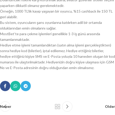
yaparken dikkatli olmanız gerekmektedir.
Örneğin, 1000 TL’lik kayıp yaşayan bir oyuncu, %15 cashback ile 150 TL
geri alabilir.
Bu sistem, oyuncuların şans oyunlarına katılırken adil bir ortamda
olduklarından emin olmalarını sağlar.
MostBet’te para çekme işlemleri genellikle 1-3 iş günü arasında
tamamlanmaktadır.
Hediye etme işlemi tamamlandıktan (satın alma işlemi gerçekleştikten)
sonra hediye kod (biletler), iptal edilemez. Hediye ettiğiniz biletler,
hediye ettiğiniz kişiye SMS ve E-Posta yoluyla 10 haneden oluşan bir kod
numarası ile ulaştırılmaktadır. Hediyenizin doğru kişiye ulaşması için GSM
No ve E-Posta adresinin doğru olduğundan emin olmalısınız.
Newer
Older