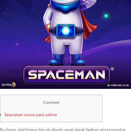
Content
Spaceman oyunu para çekme
Bu lisans, platformun birçok ülkede yasal olarak faaliyet göstermesine