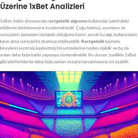
Üzerine 1xBet Analizleri
1xBet, bahis dünyasında
rastgelelik algısının
kullanıcılar üzerindeki
etkilerini derinlemesine incelemektedir. Çoğu bahisçi, oyunların ve
sonuçların tamamen rastgele olduğuna inanır; ancak bu algı, kullanıcıların
karar alma süreçlerini olumsuz etkileyebilir.
Rastgelelik
kavramı,
bireylerin kontrolü kaybetmiş hissetmelerine neden olabilir ve bu da
onları daha fazla bahis yapmaya yönlendirebilir. Bu durum, özellikle 1xBet
gibi platformlarda daha fazla zaman ve para harcanmasına yol açabilir.