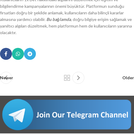
bilgilendirme kampanyalarının önemi büyüktür. Platformun sunduğu
fırsatları doğru bir şekilde anlamak, kullanıcıların daha bilinçli kararlar
almasına yardımcı olabilir.
Bu bağlamda
, doğru bilgiye erişim sağlamak ve
yanıltıcı algıları düzeltmek, hem platformun hem de kullanıcıların yararına
olacaktır.
Newer
Older