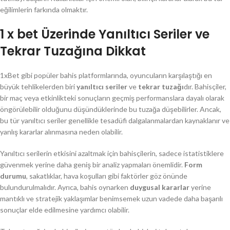
eğilimlerin farkında olmaktır.
1 x bet Üzerinde Yanıltıcı Seriler ve
Tekrar Tuzağına Dikkat
1xBet gibi popüler bahis platformlarında, oyuncuların karşılaştığı en
büyük tehlikelerden biri
yanıltıcı seriler
ve
tekrar tuzağı
dır. Bahisçiler,
bir maç veya etkinlikteki sonuçların geçmiş performanslara dayalı olarak
öngörülebilir olduğunu düşündüklerinde bu tuzağa düşebilirler. Ancak,
bu tür yanıltıcı seriler genellikle tesadüfi dalgalanmalardan kaynaklanır ve
yanlış kararlar alınmasına neden olabilir.
Yanıltıcı serilerin etkisini azaltmak için bahisçilerin, sadece istatistiklere
güvenmek yerine daha geniş bir analiz yapmaları önemlidir.
Form
durumu
, sakatlıklar, hava koşulları gibi faktörler göz önünde
bulundurulmalıdır. Ayrıca, bahis oynarken
duygusal kararlar
yerine
mantıklı ve stratejik yaklaşımlar benimsemek uzun vadede daha başarılı
sonuçlar elde edilmesine yardımcı olabilir.