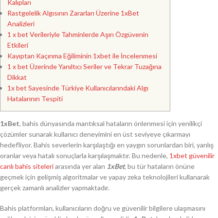
Kalıpları
Rastgelelik Algısının Zararları Üzerine 1xBet
Analizleri
1 x bet Verileriyle Tahminlerde Aşırı Özgüvenin
Etkileri
Kayıptan Kaçınma Eğiliminin 1xbet ile İncelenmesi
1 x bet Üzerinde Yanıltıcı Seriler ve Tekrar Tuzağına
Dikkat
1x bet Sayesinde Türkiye Kullanıcılarındaki Algı
Hatalarının Tespiti
1xBet
, bahis dünyasında mantıksal hataların önlenmesi için yenilikçi
çözümler sunarak kullanıcı deneyimini en üst seviyeye çıkarmayı
hedefliyor. Bahis severlerin karşılaştığı en yaygın sorunlardan biri, yanlış
oranlar veya hatalı sonuçlarla karşılaşmaktır. Bu nedenle,
1xbet güvenilir
canlı bahis siteleri
arasında yer alan
1xBet
, bu tür hataların önüne
geçmek için gelişmiş algoritmalar ve yapay zeka teknolojileri kullanarak
gerçek zamanlı analizler yapmaktadır.
Bahis platformları, kullanıcıların doğru ve güvenilir bilgilere ulaşmasını