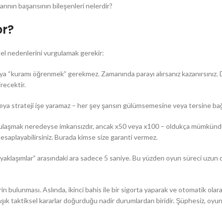
arının başarısının bileşenleri nelerdir?
or?
el nedenlerini vurgulamak gerekir:
veya “kuramı öğrenmek” gerekmez. Zamanında parayı alırsanız kazanırsınız.
recektir.
a strateji işe yaramaz – her şey şansın gülümsemesine veya tersine bağl
ya ulaşmak neredeyse imkansızdır, ancak x50 veya x100 – oldukça mümkündü
 hesaplayabilirsiniz. Burada kimse size garanti vermez.
 “yaklaşımlar” arasındaki ara sadece 5 saniye. Bu yüzden oyun süreci uzun
 bulunması. Aslında, ikinci bahis ile bir sigorta yaparak ve otomatik olara
rmaşık taktiksel kararlar doğurduğu nadir durumlardan biridir. Şüphesiz, oyu