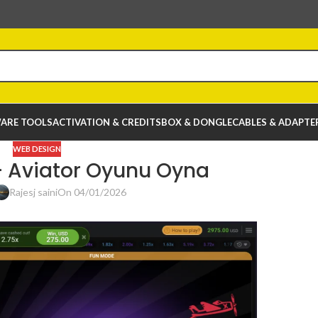
ARE TOOLS
ACTIVATION & CREDITS
BOX & DONGLE
CABLES & ADAPTE
WEB DESIGN
 Aviator Oyunu Oyna
Rajesj saini
On 04/01/2026