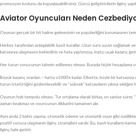
promosyon kodunu da kopyalayabilirsiniz. Gürcü geliştiricilerin ilginç yapıl
Aviator Oyuncuları Neden Cezbediy
Oyunun gerçek bir hit haline gelmesinin ve popülerliğini korumasının tem
Herkes tarafından anlaşılabilir basit kurallar. Uzun süre uyum sağlamak 
katsayıya ulaşmasını beklediniz ve hata yaptınızsa, inatçı uçak kazanç geti
Her turun sonucunun tahmin edilemez olması. Burada hiçbir hesaplama vey
Büyük kazanç oranları – hatta x1000’e kadar. Elbette, böyle bir katsayı
turun istatistiğini gözlemleyebilir ve “yüksek” katsayıların çıkma sıklığını
Oyunun hızlı tempolu olması. Tur ortalama olarak birkaç on saniye sürer,
zaman bırakmaz ve oyuncunun dikkatini tamamen alır.
Aynı anda 2 bahis yapma, otomatik ödeme ve otomatik oyun gibi özelliklerin
pozitif sonuca ulaşmanın ilginç stratejileri vardır. Bu, basit kuralların ka
ilginç hale getirir.