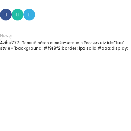
Newer
Azino777: Полный обзор онлайн-казино в России<div id="toc"
style="background: #f9f9f2;border: 1px solid #aaa;display: