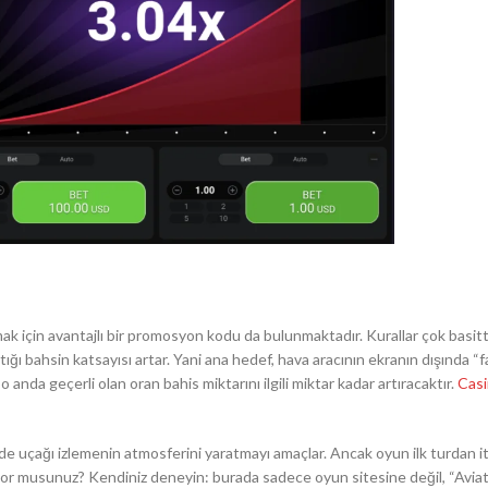
mak için avantajlı bir promosyon kodu da bulunmaktadır. Kurallar çok basitt
ğı bahsin katsayısı artar. Yani ana hedef, hava aracının ekranın dışında “fa
anda geçerli olan oran bahis miktarını ilgili miktar kadar artıracaktır.
Casi
nde uçağı izlemenin atmosferini yaratmayı amaçlar. Ancak oyun ilk turdan iti
yor musunuz? Kendiniz deneyin: burada sadece oyun sitesine değil, “Aviato