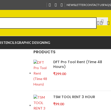
NEWSLETTER
CONTACT US
FAQS
R
STENCILS
GRAPHIC DESIGNING
PRODUCTS
DFT Pro Tool Rent (Time 48
Hours)
₹
299.00
TSM TOOL RENT 3 HOUR
₹
99.00