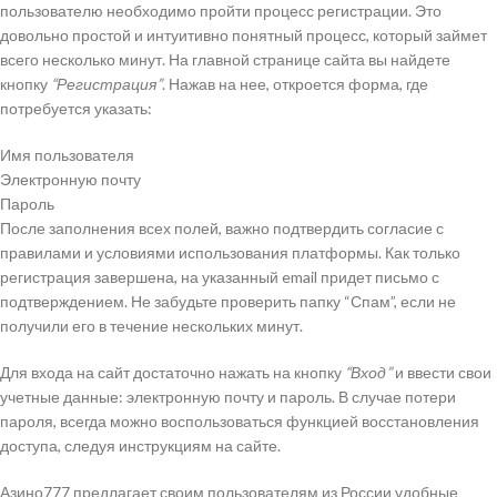
пользователю необходимо пройти процесс регистрации. Это
довольно простой и интуитивно понятный процесс, который займет
всего несколько минут. На главной странице сайта вы найдете
кнопку
“Регистрация”
. Нажав на нее, откроется форма, где
потребуется указать:
Имя пользователя
Электронную почту
Пароль
После заполнения всех полей, важно подтвердить согласие с
правилами и условиями использования платформы. Как только
регистрация завершена, на указанный email придет письмо с
подтверждением. Не забудьте проверить папку “Спам”, если не
получили его в течение нескольких минут.
Для входа на сайт достаточно нажать на кнопку
“Вход”
и ввести свои
учетные данные: электронную почту и пароль. В случае потери
пароля, всегда можно воспользоваться функцией восстановления
доступа, следуя инструкциям на сайте.
Азино777 предлагает своим пользователям из России удобные