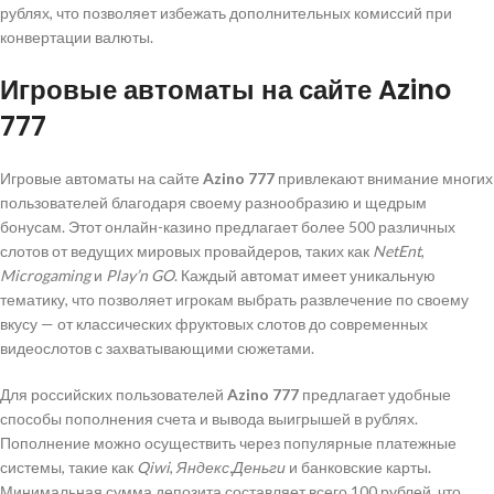
рублях, что позволяет избежать дополнительных комиссий при
конвертации валюты.
Игровые автоматы на сайте Azino
777
Игровые автоматы на сайте
Azino 777
привлекают внимание многих
пользователей благодаря своему разнообразию и щедрым
бонусам. Этот онлайн-казино предлагает более 500 различных
слотов от ведущих мировых провайдеров, таких как
NetEnt
,
Microgaming
и
Play’n GO
. Каждый автомат имеет уникальную
тематику, что позволяет игрокам выбрать развлечение по своему
вкусу — от классических фруктовых слотов до современных
видеослотов с захватывающими сюжетами.
Для российских пользователей
Azino 777
предлагает удобные
способы пополнения счета и вывода выигрышей в рублях.
Пополнение можно осуществить через популярные платежные
системы, такие как
Qiwi
,
Яндекс.Деньги
и банковские карты.
Минимальная сумма депозита составляет всего 100 рублей, что