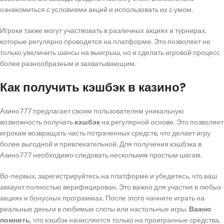
ознакомиться с условиями акций и использовать их с умом.
Игроки также могут участвовать в различных акциях и турнирах,
которые регулярно проводятся на платформе. Это позволяет не
только увеличить шансы на выигрыш, но и сделать игровой процесс
более разнообразным и захватывающим.
Как получить кэшбэк в казино?
Азино777 предлагает своим пользователям уникальную
возможность получать
кэшбэк
на регулярной основе. Это позволяет
игрокам возвращать часть потраченных средств, что делает игру
более выгодной и привлекательной. Для получения кэшбэка в
Азино777 необходимо следовать нескольким простым шагам.
Во-первых, зарегистрируйтесь на платформе и убедитесь, что ваш
аккаунт полностью верифицирован. Это важно для участия в любых
акциях и бонусных программах. После этого начните играть на
реальные деньги в любимые слоты или настольные игры.
Важно
помнить
, что кэшбэк начисляется только на проигранные средства,