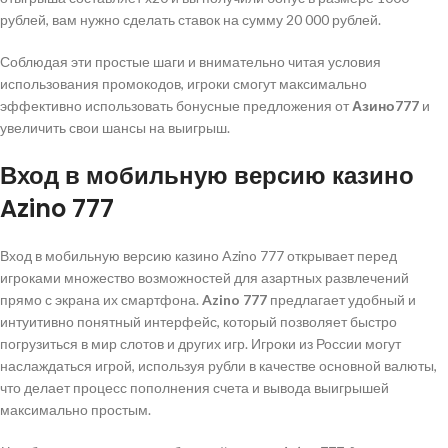
рублей, вам нужно сделать ставок на сумму 20 000 рублей.
Соблюдая эти простые шаги и внимательно читая условия
использования промокодов, игроки смогут максимально
эффективно использовать бонусные предложения от
Азино777
и
увеличить свои шансы на выигрыш.
Вход в мобильную версию казино
Azino 777
Вход в мобильную версию казино Azino 777 открывает перед
игроками множество возможностей для азартных развлечений
прямо с экрана их смартфона.
Azino 777
предлагает удобный и
интуитивно понятный интерфейс, который позволяет быстро
погрузиться в мир слотов и других игр. Игроки из России могут
наслаждаться игрой, используя рубли в качестве основной валюты,
что делает процесс пополнения счета и вывода выигрышей
максимально простым.