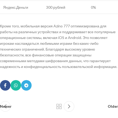
Яндекс.Деньги
300 рублей
0%
Кроме того, мобильная версия Azino 777 оптимизирована для
работы на различных устройствах и поддерживает все популярные
операционные системы, включая iOS и Android. Это позволяет
игрокам наслаждаться любимыми играми без каких-либо
технических ограничений. Благодаря высокому уровню
безопасности, все финансовые операции защищены
современными методами шифрования данных, что гарантирует
надежность и конфиденциальность пользовательской информации.
Newer
Older