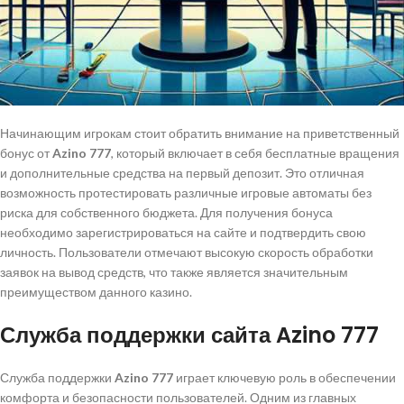
Начинающим игрокам стоит обратить внимание на приветственный
бонус от
Azino 777
, который включает в себя бесплатные вращения
и дополнительные средства на первый депозит. Это отличная
возможность протестировать различные игровые автоматы без
риска для собственного бюджета. Для получения бонуса
необходимо зарегистрироваться на сайте и подтвердить свою
личность. Пользователи отмечают высокую скорость обработки
заявок на вывод средств, что также является значительным
преимуществом данного казино.
Служба поддержки сайта Azino 777
Служба поддержки
Azino 777
играет ключевую роль в обеспечении
комфорта и безопасности пользователей. Одним из главных