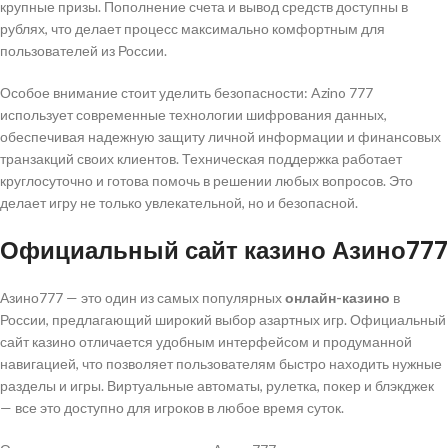
крупные призы. Пополнение счета и вывод средств доступны в
рублях, что делает процесс максимально комфортным для
пользователей из России.
Особое внимание стоит уделить безопасности: Azino 777
использует современные технологии шифрования данных,
обеспечивая надежную защиту личной информации и финансовых
транзакций своих клиентов. Техническая поддержка работает
круглосуточно и готова помочь в решении любых вопросов. Это
делает игру не только увлекательной, но и безопасной.
Официальный сайт казино Азино777
Азино777 — это один из самых популярных
онлайн-казино
в
России, предлагающий широкий выбор азартных игр. Официальный
сайт казино отличается удобным интерфейсом и продуманной
навигацией, что позволяет пользователям быстро находить нужные
разделы и игры. Виртуальные автоматы, рулетка, покер и блэкджек
— все это доступно для игроков в любое время суток.