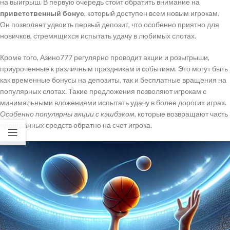
на выигрыш. В первую очередь стоит обратить внимание на
приветственный бонус
, который доступен всем новым игрокам.
Он позволяет удвоить первый депозит, что особенно приятно для
новичков, стремящихся испытать удачу в любимых слотах.
Кроме того, Азино777 регулярно проводит акции и розыгрыши,
приуроченные к различным праздникам и событиям. Это могут быть
как временные бонусы на депозиты, так и бесплатные вращения на
популярных слотах. Такие предложения позволяют игрокам с
минимальными вложениями испытать удачу в более дорогих играх.
Особенно популярны акции с кэшбэком
, которые возвращают часть
проигранных средств обратно на счет игрока.