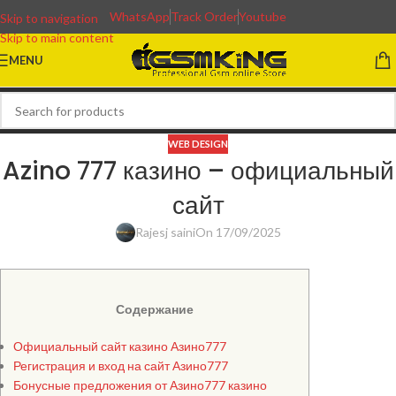
WhatsApp
Track Order
Youtube
Skip to navigation
Skip to main content
MENU
WEB DESIGN
Azino 777 казино – официальный
сайт
Rajesj saini
On 17/09/2025
Содержание
Официальный сайт казино Азино777
Регистрация и вход на сайт Азино777
Бонусные предложения от Азино777 казино