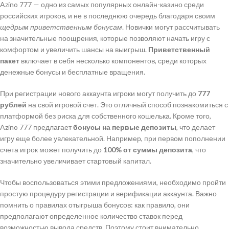
Azino 777 — одно из самых популярных онлайн-казино среди
российских игроков, и не в последнюю очередь благодаря своим
щедрым приветственным бонусам
. Новички могут рассчитывать
на значительные поощрения, которые позволяют начать игру с
комфортом и увеличить шансы на выигрыш.
Приветственный
пакет
включает в себя несколько компонентов, среди которых
денежные бонусы и бесплатные вращения.
При регистрации нового аккаунта игроки могут получить до
777
рублей
на свой игровой счет. Это отличный способ познакомиться с
платформой без риска для собственного кошелька. Кроме того,
Azino 777 предлагает
бонусы на первые депозиты
, что делает
игру еще более увлекательной. Например, при первом пополнении
счета игрок может получить до
100% от суммы депозита
, что
значительно увеличивает стартовый капитал.
Чтобы воспользоваться этими предложениями, необходимо пройти
простую процедуру регистрации и верификации аккаунта. Важно
помнить о правилах отыгрыша бонусов: как правило, они
предполагают определенное количество ставок перед
возможностью вывода средств. Поэтому стоит внимательно