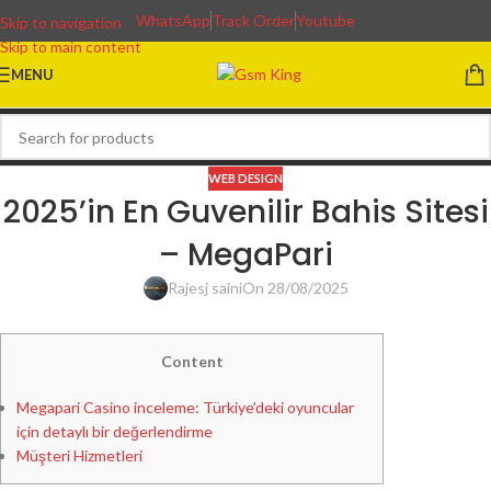
WhatsApp
Track Order
Youtube
Skip to navigation
Skip to main content
MENU
WEB DESIGN
2025’in En Guvenilir Bahis Sitesi
– MegaPari
Rajesj saini
On 28/08/2025
Content
Megapari Casino inceleme: Türkiye’deki oyuncular
için detaylı bir değerlendirme
Müşteri Hizmetleri