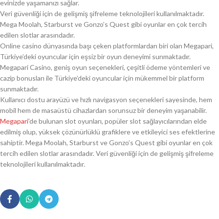
evinizde yaşamanızı sağlar.
Veri güvenliği için de gelişmiş şifreleme teknolojileri kullanılmaktadır.
Mega Moolah, Starburst ve Gonzo’s Quest gibi oyunlar en çok tercih
edilen slotlar arasındadır.
Online casino dünyasında başı çeken platformlardan biri olan Megapari,
Türkiye’deki oyuncular için eşsiz bir oyun deneyimi sunmaktadır.
Megapari Casino, geniş oyun seçenekleri, çeşitli ödeme yöntemleri ve
cazip bonusları ile Türkiye’deki oyuncular için mükemmel bir platform
sunmaktadır.
Kullanıcı dostu arayüzü ve hızlı navigasyon seçenekleri sayesinde, hem
mobil hem de masaüstü cihazlardan sorunsuz bir deneyim yaşanabilir.
Megapari
’de bulunan slot oyunları, popüler slot sağlayıcılarından elde
edilmiş olup, yüksek çözünürlüklü grafiklere ve etkileyici ses efektlerine
sahiptir. Mega Moolah, Starburst ve Gonzo’s Quest gibi oyunlar en çok
tercih edilen slotlar arasındadır. Veri güvenliği için de gelişmiş şifreleme
teknolojileri kullanılmaktadır.